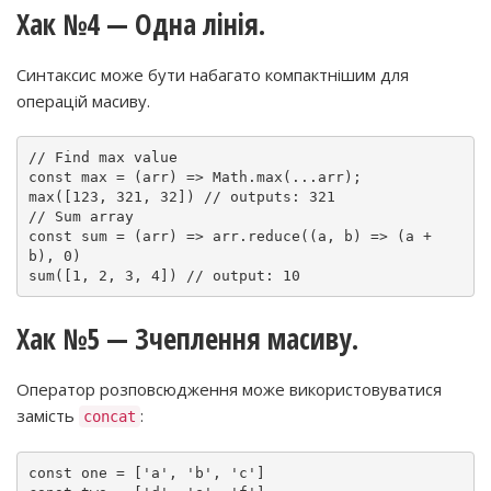
Хак №4 — Одна лінія.
Синтаксис може бути набагато компактнішим для
операцій масиву.
// Find max value

const max = (arr) => Math.max(...arr);

max([123, 321, 32]) // outputs: 321

// Sum array

const sum = (arr) => arr.reduce((a, b) => (a + 
b), 0)

Хак №5 — Зчеплення масиву.
Оператор розповсюдження може використовуватися
замість
:
concat
const one = ['a', 'b', 'c']
