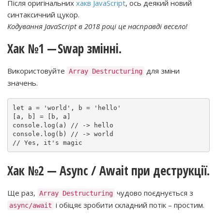
Після оригінальних
хакв JavaScript
, ось деякий новий
синтаксичний цукор.
Кодування JavaScript в 2018 році це насправді весело!
Хак №1 — Swap змінні.
Використовуйте
для зміни
Array Destructuring
значень.
let a = 'world', b = 'hello'

[a, b] = [b, a]

console.log(a) // -> hello

console.log(b) // -> world

// Yes, it's magic
Хак №2 — Async / Await при деструкції.
Ще раз,
чудово поєднується з
Array Destructuring
і обіцяє зробити складний потік – простим.
async/await