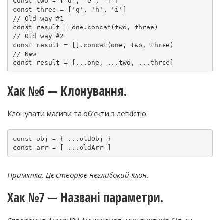
const two = ['d', 'e', 'f']

const three = ['g', 'h', 'i']

// Old way #1

const result = one.concat(two, three)

// Old way #2

const result = [].concat(one, two, three)

// New

const result = [...one, ...two, ...three]
Хак №6 — Клонування.
Клонувати масиви та об’єкти з легкістю:
const obj = { ...oldObj }

const arr = [ ...oldArr ]
Примітка. Це створює неглибокий клон.
Хак №7 — Названі параметри.