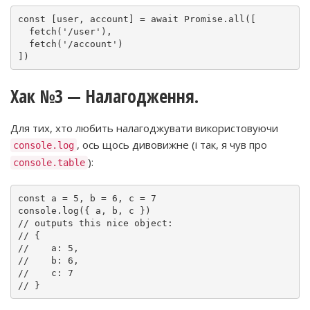
const [user, account] = await Promise.all([

  fetch('/user'),

  fetch('/account')

])
Хак №3 — Налагодження.
Для тих, хто любить налагоджувати використовуючи
, ось щось дивовижне (і так, я чув про
console.log
):
console.table
const a = 5, b = 6, c = 7

console.log({ a, b, c })

// outputs this nice object:

// {

//    a: 5,

//    b: 6,

//    c: 7

// }