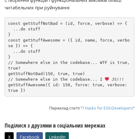
Створення функцій і функціональних викликів більш
читабельних при руйнуванні:
const getStuffNotBad = (id, force, verbose) => {

  ...do stuff

}

const getStuffAwesome = ({ id, name, force, verbo
se }) => {

  ...do stuff

}

// Somewhere else in the codebase... WTF is true, 
true?

getStuffNotBad(150, true, true)

// Somewhere else in the codebase... I 
 JS!!!

getStuffAwesome({ id: 150, force: true, verbose: 
true })
Переклад статті “
7 Hacks for ES6 Developers
“
Поділися з друзями в соціальних мережах
X
Facebook
LinkedIn