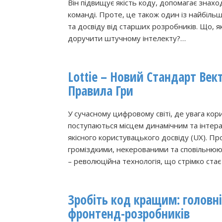
Він підвищує якість коду, допомагає знахо
команді. Проте, це також один із найбільш
та досвіду від старших розробників. Що, я
доручити штучному інтелекту?…
Lottie – Новий Стандарт Век
Правила Гри
У сучасному цифровому світі, де увага кор
поступаються місцем динамічним та інтера
якісного користувацького досвіду (UX). Про
громіздкими, некерованими та сповільнюю
– революційна технологія, що стрімко ста
Зробіть код кращим: головн
фронтенд-розробників