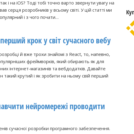
так і на iOS? Тоді тобі точно варто звернути увагу на
в серця розробників у всьому світі. У цій статті ми
Ку
опулярний і з чого почати…
 перший крок у світ сучасного вебу
озробці й вже трохи знайомі з React, то, напевно,
популярніших фреймворків, який обирають як для
езних інтернет-магазинів та вебдодатків. Давайте
н такий крутий і як зробити на ньому свій перший
 навчити нейромережі проводити
енів сучасної розробки програмного забезпечення.