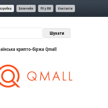
озробка
Блокчейн
PX у EM
Контакти
ук:
раїнська крипто-біржа Qmall