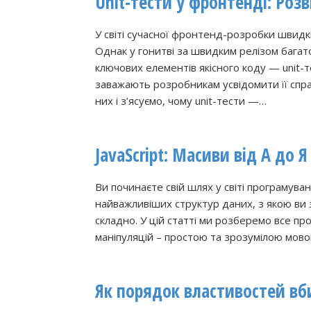
Unit-тести у фронтенді: Роз
У світі сучасної фронтенд-розробки швидк
Однак у гонитві за швидким релізом багат
ключових елементів якісного коду — unit-тес
заважають розробникам усвідомити її спр
них і з’ясуємо, чому unit-тести —…
JavaScript: Масиви від А до 
Ви починаєте свій шлях у світі програмуван
найважливіших структур даних, з якою ви 
складно. У цій статті ми розберемо все про
маніпуляцій – простою та зрозумілою мовою
Як порядок властивостей вби