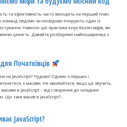
віюємо міфи та будуємо якісний код
ість та ефективність часто виходять на перший план.
о команд свідомо чи несвідомо ігнорують один із
тування. Навколо цієї практики існує безліч міфів, які
авжню цінність. Давайте розберемо найпоширеніші з
Я для Початківців
ня на JavaScript? Чудово! Однією з перших і
зіткнетеся, є масиви. Не хвилюйтеся, якщо це звучить
 масиви в JavaScript – від створення до складних
. Що таке масив в JavaScript?…
ває JavaScript?