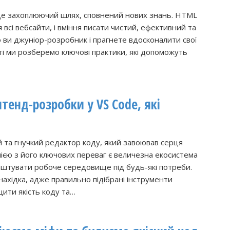
це захоплюючий шлях, сповнений нових знань. HTML
всі вебсайти, і вміння писати чистий, ефективний та
о ви джуніор-розробник і прагнете вдосконалити свої
атті ми розберемо ключові практики, які допоможуть
нтенд-розробки у VS Code, які
й та гнучкий редактор коду, який завоював серця
нією з його ключових переваг є величезна екосистема
аштувати робоче середовище під будь-які потреби.
ахідка, адже правильно підібрані інструменти
ити якість коду та…