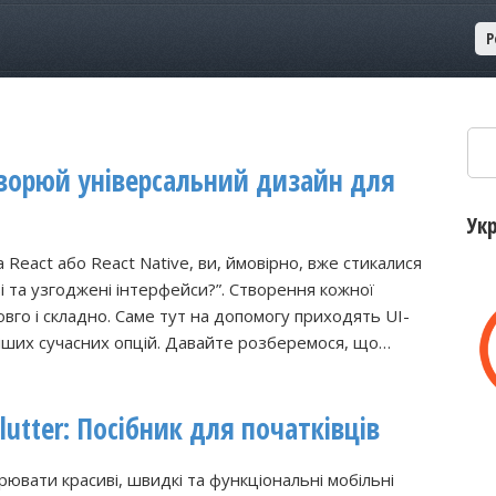
Р
Пош
Створюй універсальний дизайн для
Ук
 React або React Native, ви, ймовірно, вже стикалися
і та узгоджені інтерфейси?”. Створення кожної
вго і складно. Саме тут на допомогу приходять UI-
кавіших сучасних опцій. Давайте розберемося, що…
lutter: Посібник для початківців
ювати красиві, швидкі та функціональні мобільні