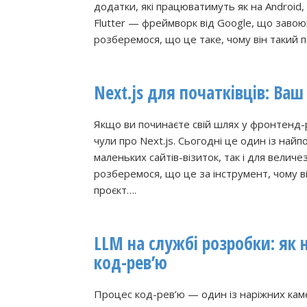
додатки, які працюватимуть як на Android, 
Flutter — фреймворк від Google, що завоюва
розберемося, що це таке, чому він такий п
Next.js для початківців: Ваш
Якщо ви починаєте свій шлях у фронтенд-р
чули про Next.js. Сьогодні це один із най
маленьких сайтів-візиток, так і для велич
розберемося, що це за інструмент, чому ві
проєкт….
LLM на службі розробки: як
код-рев’ю
Процес код-рев’ю — один із наріжних кам