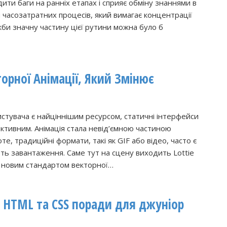
дити баги на ранніх етапах і сприяє обміну знаннями в
 часозатратних процесів, який вимагає концентрації
кби значну частину цієї рутини можна було б
торної Анімації, Який Змінює
истувача є найціннішим ресурсом, статичні інтерфейси
ктивним. Анімація стала невід’ємною частиною
те, традиційні формати, такі як GIF або відео, часто є
ть завантаження. Саме тут на сцену виходить Lottie
є новим стандартом векторної…
і HTML та CSS поради для джуніор