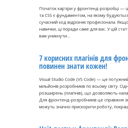
Початок кар’єри у фронтенд-розробці — 
та CSS є фундаментом, на якому будуються 
сучасний код відрізняє професіонала. Якщ
навички, ці поради саме для вас. У цій ст
вам уникнути…
7 корисних плагінів для фро
повинен знати кожен!
Visual Studio Code (VS Code) — це потужни
мільйонів розробників по всьому світу. Од
розширень (плагінів), що дозволяють нал
Для фронтенд-розробників це справжня зн
можуть значно прискорити роботу, покращ