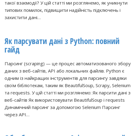
такої взаємодії? У цій статті ми розглянемо, як уникнути
типових помилок, підвищити надійність підключень і
захистити дані…
Як парсувати дані з Python: повний
гайд
Парсинг (scraping) — це процес автоматизованого збору
даних з веб-сайтів, API або локальних файлів. Python є
одним із найкращих інструментів для парсингу завдяки
своїм бібліотекам, таким як BeautifulSoup, Scrapy, Selenium
та requests. У цій статті ми розглянемо: Як парсити дані з
веб-сайтів Як використовувати BeautifulSoup і requests
Динамічний парсинг за допомогою Selenium Парсинг
через API…