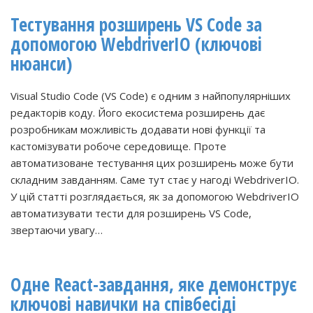
Тестування розширень VS Code за
допомогою WebdriverIO (ключові
нюанси)
Visual Studio Code (VS Code) є одним з найпопулярніших
редакторів коду. Його екосистема розширень дає
розробникам можливість додавати нові функції та
кастомізувати робоче середовище. Проте
автоматизоване тестування цих розширень може бути
складним завданням. Саме тут стає у нагоді WebdriverIO.
У цій статті розглядається, як за допомогою WebdriverIO
автоматизувати тести для розширень VS Code,
звертаючи увагу…
Одне React-завдання, яке демонструє
ключові навички на співбесіді