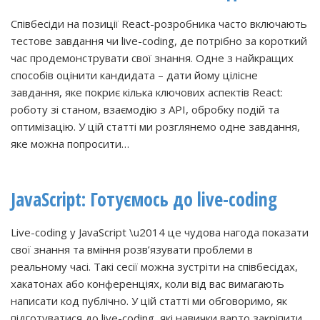
Співбесіди на позиції React-розробника часто включають
тестове завдання чи live-coding, де потрібно за короткий
час продемонструвати свої знання. Одне з найкращих
способів оцінити кандидата – дати йому цілісне
завдання, яке покриє кілька ключових аспектів React:
роботу зі станом, взаємодію з API, обробку подій та
оптимізацію. У цій статті ми розглянемо одне завдання,
яке можна попросити…
JavaScript: Готуємось до live-coding
Live-coding у JavaScript \u2014 це чудова нагода показати
свої знання та вміння розв’язувати проблеми в
реальному часі. Такі сесії можна зустріти на співбесідах,
хакатонах або конференціях, коли від вас вимагають
написати код публічно. У цій статті ми обговоримо, як
підготуватися до live-coding, які навички варто закріпити