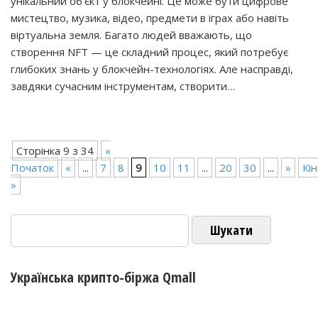
унікальний об’єкт у блокчейні. Це може бути цифрове
мистецтво, музика, відео, предмети в іграх або навіть
віртуальна земля. Багато людей вважають, що
створення NFT — це складний процес, який потребує
глибоких знань у блокчейн-технологіях. Але насправді,
завдяки сучасним інструментам, створити…
Сторінка 9 з 34
«
Початок
«
...
7
8
9
10
11
...
20
30
...
»
Кі
»
Пошук:
Українська крипто-біржа Qmall