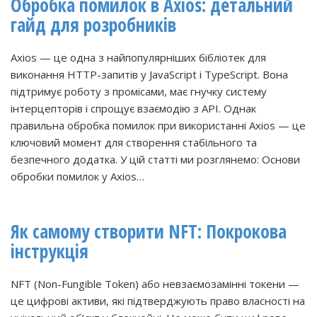
Обробка помилок в Axios: детальний
гайд для розробників
Axios — це одна з найпопулярніших бібліотек для
виконання HTTP-запитів у JavaScript і TypeScript. Вона
підтримує роботу з промісами, має гнучку систему
інтерцепторів і спрощує взаємодію з API. Однак
правильна обробка помилок при використанні Axios — це
ключовий момент для створення стабільного та
безпечного додатка. У цій статті ми розглянемо: Основи
обробки помилок у Axios…
Як самому створити NFT: Покрокова
інструкція
NFT (Non-Fungible Token) або невзаємозамінні токени —
це цифрові активи, які підтверджують право власності на