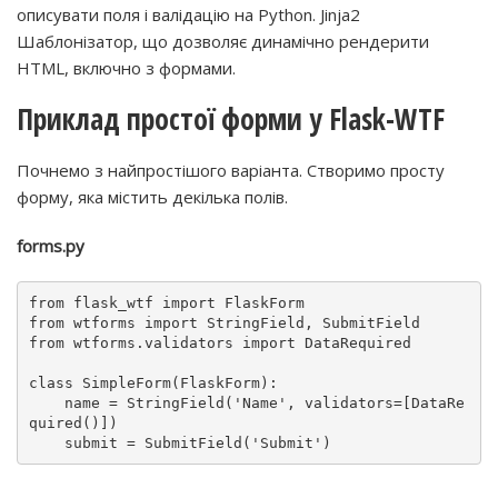
описувати поля і валідацію на Python. Jinja2
Шаблонізатор, що дозволяє динамічно рендерити
HTML, включно з формами.
Приклад простої форми у Flask-WTF
Почнемо з найпростішого варіанта. Створимо просту
форму, яка містить декілька полів.
forms.py
from
 flask_wtf 
import
from
 wtforms 
import
from
 wtforms.validators 
import
 DataRequired

class
SimpleForm
(
FlaskForm
):

    name = StringField(
'Name'
, validators=[DataRe
quired()])

    submit = SubmitField(
'Submit'