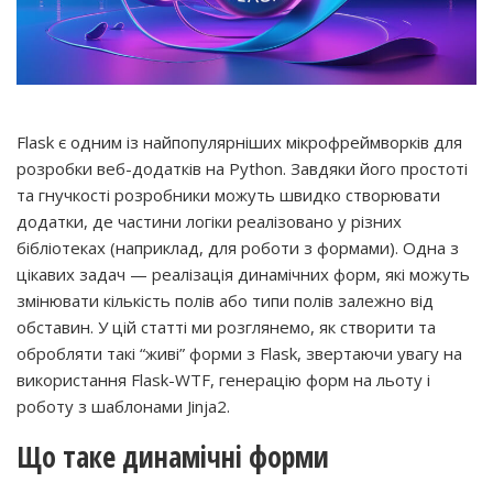
Flask є одним із найпопулярніших мікрофреймворків для
розробки веб-додатків на Python. Завдяки його простоті
та гнучкості розробники можуть швидко створювати
додатки, де частини логіки реалізовано у різних
бібліотеках (наприклад, для роботи з формами). Одна з
цікавих задач — реалізація динамічних форм, які можуть
змінювати кількість полів або типи полів залежно від
обставин. У цій статті ми розглянемо, як створити та
обробляти такі “живі” форми з Flask, звертаючи увагу на
використання Flask-WTF, генерацію форм на льоту і
роботу з шаблонами Jinja2.
Що таке динамічні форми