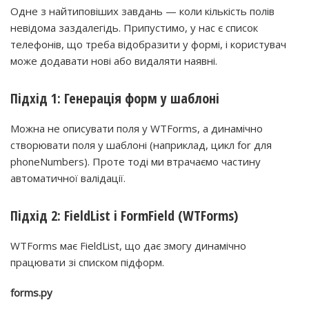
Одне з найтиповіших завдань — коли кількість полів
невідома заздалегідь. Припустимо, у нас є список
телефонів, що треба відобразити у формі, і користувач
може додавати нові або видаляти наявні.
Підхід 1: Генерація форм у шаблоні
Можна не описувати поля у WTForms, а динамічно
створювати поля у шаблоні (наприклад, цикл for для
phoneNumbers). Проте тоді ми втрачаємо частину
автоматичної валідації.
Підхід 2: FieldList i FormField (WTForms)
WTForms має FieldList, що дає змогу динамічно
працювати зі списком підформ.
forms.py