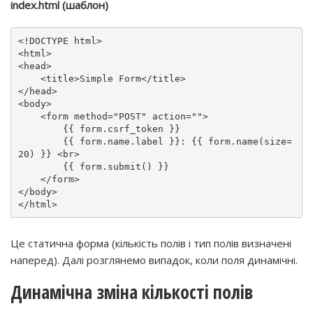
index.html (шаблон)
<!DOCTYPE 
html
>
<
html
>
<
head
>
<
title
>
Simple Form
</
title
>
</
head
>
<
body
>
<
form
method
=
"POST"
action
=
""
>
        {{ form.csrf_token }}

        {{ form.name.label }}: {{ form.name(size=
20) }} 
<
br
>
        {{ form.submit() }}

</
form
>
</
body
>
</
html
>
Це статична форма (кількість полів і тип полів визначені
наперед). Далі розглянемо випадок, коли поля динамічні.
Динамічна зміна кількості полів