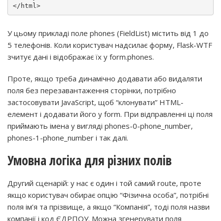
</
html
>
У цьому прикладі поле phones (FieldList) містить від 1 до
5 телефонів. Коли користувач надсилає форму, Flask-WTF
зчитує дані і відображає їх у form.phones.
Проте, якщо треба динамічно додавати або видаляти
поля без перезавантаження сторінки, потрібно
застосовувати JavaScript, щоб “клонувати” HTML-
елемент і додавати його у form. При відправленні ці поля
приймають імена у вигляді phones-0-phone_number,
phones-1-phone_number і так далі.
Умовна логіка для різних полів
Другий сценарій: у нас є один і той самий route, проте
якщо користувач обирає опцію “Фізична особа”, потрібні
поля ім’я та прізвище, а якщо “Компанія”, тоді поля назви
компанії і код ЄДРПОУ. Можна згенерувати поля