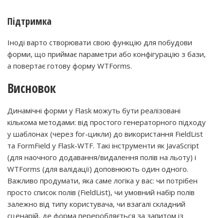
Підтримка
Іноді варто створювати свою функцію для побудови
форми, що приймає параметри або конфігурацію з бази,
а повертає готову форму WTForms.
Висновок
Динамічні форми у Flask можуть бути реалізовані
кількома методами: від простого генераторного підходу
у шаблонах (через for-цикли) до використання FieldList
та FormField у Flask-WTF. Такі інструменти як JavaScript
(для наочного додавання/видалення полів на льоту) і
WTForms (для валідації) доповнюють один одного.
Важливо продумати, яка саме логіка у вас: чи потрібен
просто список полів (FieldList), чи умовний набір полів
залежно від типу користувача, чи взагалі складний
сценарій, де форма переробляється за запитом із