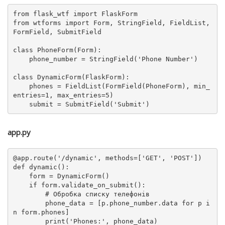
from
 flask_wtf 
import
from
 wtforms 
import
 Form, StringField, FieldList, 
FormField, SubmitField

class
PhoneForm
(
Form
):

    phone_number = StringField(
'Phone Number'
)

class
DynamicForm
(
FlaskForm
):

    phones = FieldList(FormField(PhoneForm), min_
entries=
1
, max_entries=
5
)

    submit = SubmitField(
'Submit'
app.py
@app.route(
'/dynamic'
, methods=[
'GET'
, 
'POST'
]
)
def
dynamic
():

    form = DynamicForm()

if
 form.validate_on_submit():

# Обробка списку телефонів
        phone_data = [p.phone_number.data 
for
 p 
i
n
 form.phones]

print
(
'Phones:'
, phone_data)
