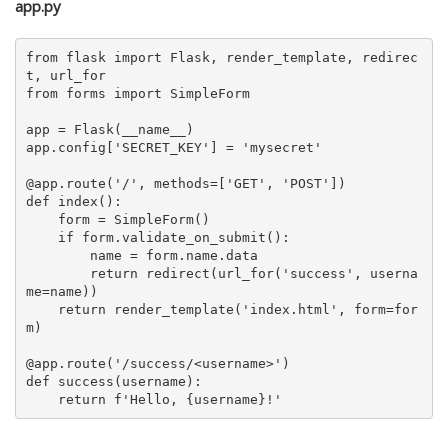
app.py
from
 flask 
import
 Flask, render_template, redirec
from
 forms 
import
 SimpleForm

app = Flask(__name__)

app.config[
'SECRET_KEY'
] = 
'mysecret'
@app.route(
'/'
, methods=[
'GET'
, 
'POST'
]
)
def
index
():

    form = SimpleForm()

if
 form.validate_on_submit():

        name = form.name.data

return
 redirect(url_for(
'success'
, userna
me=name))

return
 render_template(
'index.html'
, form=for
m)

@app.route(
'/success/<username>'
)
def
success
(
username
):

return
f'Hello, 
{username}
!'