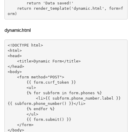
return
'Data saved!'
return
 render_template(
'dynamic.html'
, form=f
dynamic.html
<!DOCTYPE 
html
>
<
html
>
<
head
>
<
title
>
Dynamic Form
</
title
>
</
head
>
<
body
>
<
form
method
=
"POST"
>
        {{ form.csrf_token }}

<
ul
>
        {% for subform in form.phones %}

<
li
>
{{ subform.phone_number.label }} 
{{ subform.phone_number() }}
</
li
>
        {% endfor %}

</
ul
>
        {{ form.submit() }}

</
form
>
</
body
>