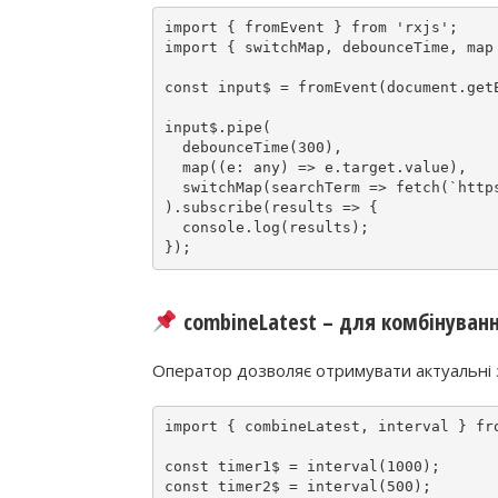
import
 { fromEvent } 
from
'rxjs'
import
 { switchMap, debounceTime, map
const
 input$ = 
fromEvent
(
document
.
get
input$.
pipe
(

debounceTime
(
300
),

map
(
(
e: 
any
) => e.
target
.
value
),

switchMap
(
searchTerm
 => 
fetch
(
`http
).
subscribe
(
results
 => {

console
.
log
(results);

combineLatest
– для комбінуванн
Оператор дозволяє отримувати актуальні з
import
 { combineLatest, interval } 
fr
const
 timer1$ = 
interval
(
1000
const
 timer2$ = 
interval
(
500
);
