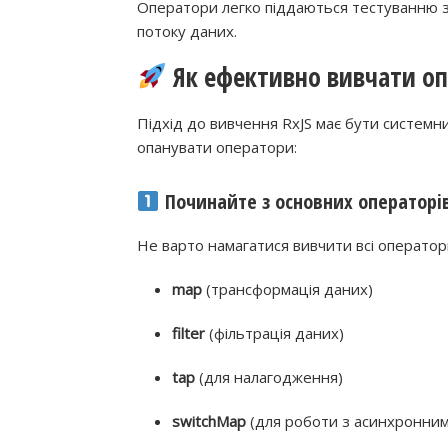
Оператори легко піддаються тестуванню зав
потоку даних.
Як ефективно вивчати оп
Підхід до вивчення RxJS має бути системни
опанувати оператори:
Починайте з основних операторі
Не варто намагатися вивчити всі оператор
map
(трансформація даних)
filter
(фільтрація даних)
tap
(для налагодження)
switchMap
(для роботи з асинхронним