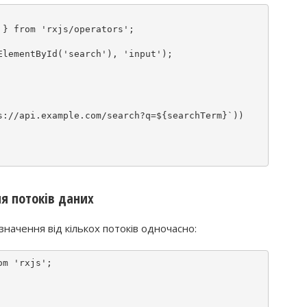
 } 
from
'rxjs/operators'
;

ElementById
(
'search'
), 
'input'
);

s://api.example.com/search?q=
${searchTerm}
`))

я потоків даних
начення від кількох потоків одночасно:
om
'rxjs'
;
