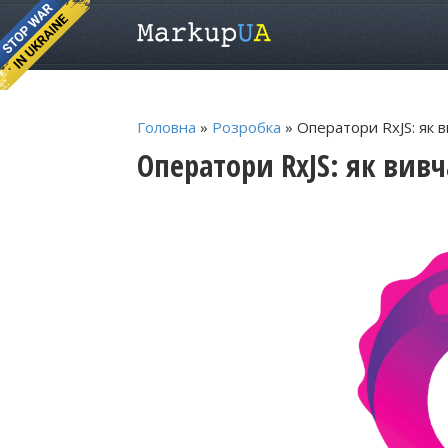
Головна
»
Розробка
» Оператори RxJS: як в
Оператори RxJS: як вивч