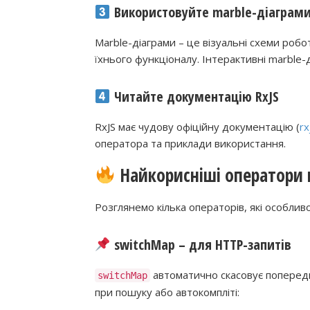
Використовуйте marble-діаграм
Marble-діаграми – це візуальні схеми роб
їхнього функціоналу. Інтерактивні marble-
Читайте документацію RxJS
RxJS має чудову офіційну документацію (
rx
оператора та приклади використання.
Найкорисніші оператори 
Розглянемо кілька операторів, які особливо
switchMap
– для HTTP-запитів
автоматично скасовує поперед
switchMap
при пошуку або автокомпліті: