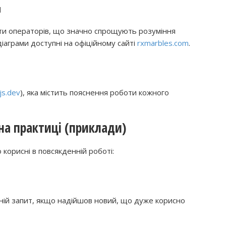
и
оти операторів, що значно спрощують розуміння
діаграми доступні на офіційному сайті
rxmarbles.com
.
js.dev
), яка містить пояснення роботи кожного
на практиці (приклади)
 корисні в повсякденній роботі:
ній запит, якщо надійшов новий, що дуже корисно