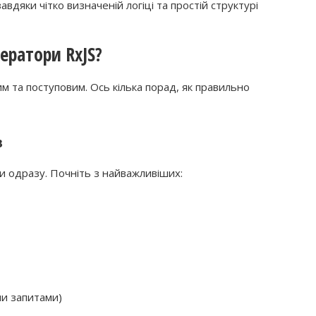
дяки чітко визначеній логіці та простій структурі
ератори RxJS?
м та поступовим. Ось кілька порад, як правильно
в
и одразу. Почніть з найважливіших:
и запитами)