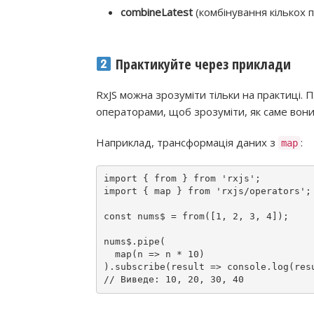
combineLatest
(комбінування кількох п
Практикуйте через приклади
RxJS можна зрозуміти тільки на практиці.
операторами, щоб зрозуміти, як саме вон
Наприклад, трансформація даних з
:
map
import
 { 
from
 } 
from
'rxjs'
import
 { map } 
from
'rxjs/operators'
;

const
 nums$ = 
from
([
1
, 
2
, 
3
, 
4
]);

nums$.
pipe
(

map
(
n
 => n * 
10
)

).
subscribe
(
result
 => 
console
.
log
// Виведе: 10, 20, 30, 40