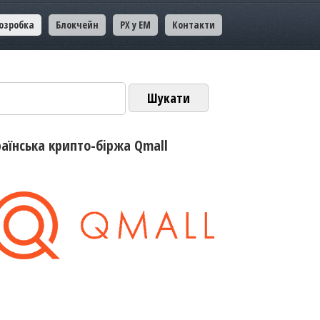
озробка
Блокчейн
PX у EM
Контакти
ук:
раїнська крипто-біржа Qmall