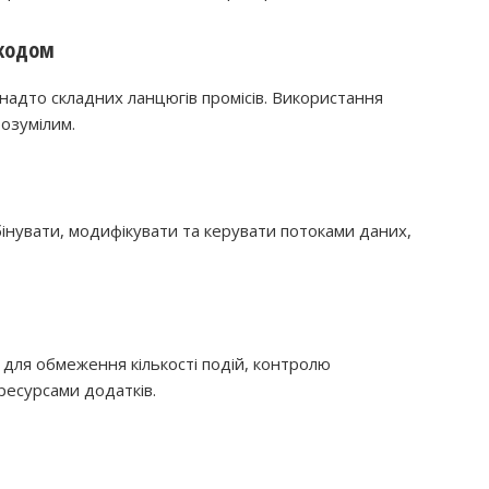
 кодом
а надто складних ланцюгів промісів. Використання
розумілим.
інувати, модифікувати та керувати потоками даних,
для обмеження кількості подій, контролю
ресурсами додатків.