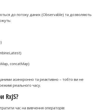
вуються до потоку даних (Observable) та дозволяють
ожуть:
)
mbineLatest)
hMap, concatMap)
аними асинхронно та реактивно – тобто ви не
 режимі реального часу.
и RxJS?
итратити час на вивчення операторів: