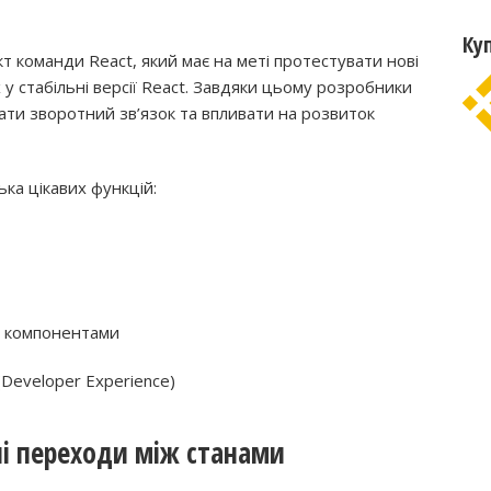
Ку
 команди React, який має на меті протестувати нові
 у стабільні версії React. Завдяки цьому розробники
ти зворотний зв’язок та впливати на розвиток
ька цікавих функцій:
 компонентами
(Developer Experience)
ані переходи між станами