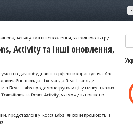
Р
Пош
sitions, Activity та інші оновлення, які змінюють гру
ons, Activity та інші оновлення,
Ук
рументів для побудови інтерфейсів користувача. Але
адзвичайно швидко, і команда React завжди
ни з
React Labs
продемонстрували цілу низку цікавих
 Transitions
та
React Activity
, які можуть повністю
ки, представлені у React Labs, як вони працюють, і
з.