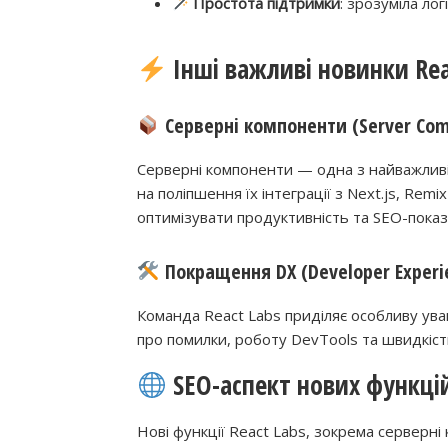
Простота підтримки
: зрозуміла лог
Інші важливі новинки Rea
Серверні компоненти (Server Com
Серверні компоненти — одна з найважливі
на поліпшення їх інтеграції з Next.js, Re
оптимізувати продуктивність та SEO-показ
Покращення DX (Developer Experi
Команда React Labs приділяє особливу ува
про помилки, роботу DevTools та швидкіст
SEO-аспект нових функцій
Нові функції React Labs, зокрема серверні