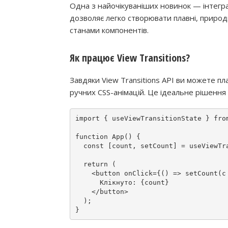
Одна з найочікуваніших новинок — інтегр
дозволяє легко створювати плавні, природн
станами компонентів.
Як працює View Transitions?
Завдяки View Transitions API ви можете пл
ручних CSS-анімацій. Це ідеальне рішення
import
 { useViewTransitionState } 
fro
function
App
() {

const
 [count, setCount] = 
useViewTr
return
 (

<
button
onClick
=
{()
 => setCount(c 
      Клікнуто: {count}

</
button
>

  );
