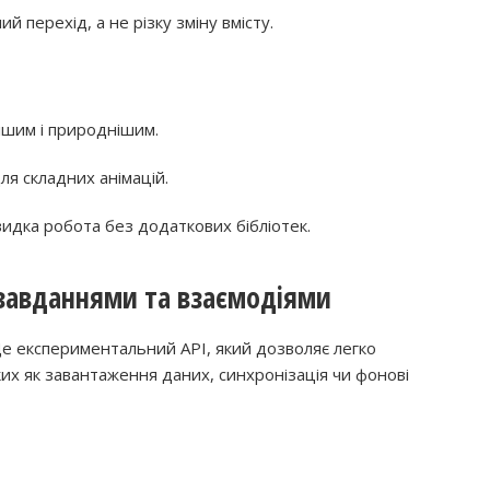
й перехід, а не різку зміну вмісту.
нішим і природнішим.
для складних анімацій.
видка робота без додаткових бібліотек.
я завданнями та взаємодіями
Це експериментальний API, який дозволяє легко
ких як завантаження даних, синхронізація чи фонові