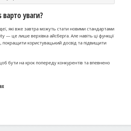
s варто уваги?
деї, які вже завтра можуть стати новими стандартами
vity — це лише верхівка айсберга. Але навіть ці функції
и, покращити користувацький досвід та підвищити
щоб бути на крок попереду конкурентів та впевнено
ах