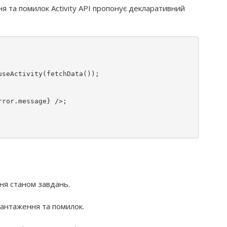
ня та помилок Activity API пропонує декларативний
useActivity
(
fetchData
());

rror.message}
 />;

ня станом завдань.
вантаження та помилок.