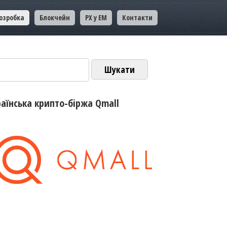
озробка
Блокчейн
PX у EM
Контакти
ук:
раїнська крипто-біржа Qmall