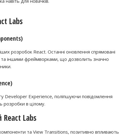
іка навіть для новачків.
ct Labs
ponents)
ших розробок React. Останні оновлення спрямовані
mix та іншими фреймворками, що дозволить значно
ники.
ence)
гу Developer Experience, поліпшуючи повідомлення
ь розробки в цілому.
 React Labs
 компоненти та View Transitions, позитивно впливають