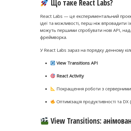
Що таке React Labs?
React Labs — це експериментальний проєкт
ідеї та можливості, перш ніж впровадити їх
можуть першими спробувати нові API, нада
фреймворка.
У React Labs зараз на порядку денному кіл
View Transitions API
React Activity
Покращення роботи з серверними
Оптимізація продуктивності та DX 
View Transitions: анімов