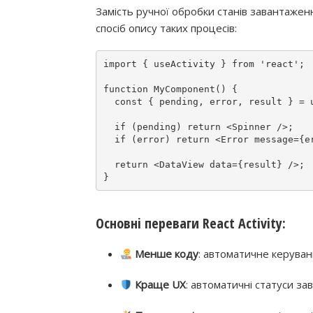
Замість ручної обробки станів завантажен
спосіб опису таких процесів:
import
 { useActivity } 
from
'react'
;

function
MyComponent
() {

const
 { pending, error, result } = 
if
 (pending) 
return
<
Spinner
 />;

if
 (error) 
return
<
Error
message
=
{e
return
<
DataView
data
=
{result}
 />;

Основні переваги React Activity:
Менше коду
: автоматичне керуван
Краще UX
: автоматичні статуси за