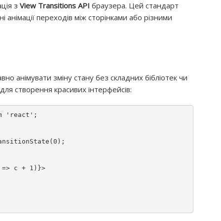
ація з
View Transitions API
браузера. Цей стандарт
і анімації переходів між сторінками або різними
авно анімувати зміну стану без складних бібліотек чи
 для створення красивих інтерфейсів:
m
'react'
;

ansitionState
(
0
);

=> c + 1)}>
