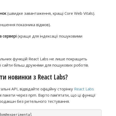
нок
(швидке завантаження, кращі Core Web Vitals).
ншення показника відмов).
 сервері
(краще для індексації пошуковими
льних функцій React Labs не лише покращить
і сайти більш дружніми для пошукових роботів.
и новинки з React Labs?
ьні API, відвідайте офіційну сторінку
React Labs
і пакети через npm. Варто пам’ятати, що ці функції
продакшн без ретельного тестування.