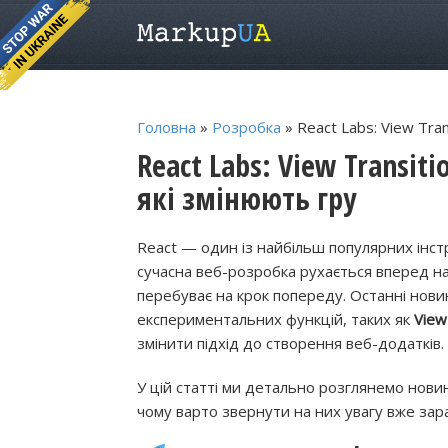
Головна
»
Розробка
» React Labs: View Tran
React Labs: View Transiti
які змінюють гру
React — один із найбільш популярних інст
сучасна веб-розробка рухається вперед н
перебуває на крок попереду. Останні нови
експериментальних функцій, таких як
View
змінити підхід до створення веб-додатків.
У цій статті ми детально розглянемо новин
чому варто звернути на них увагу вже зара