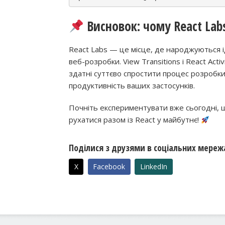
Висновок: чому React Lab
React Labs — це місце, де народжуються і
веб-розробки. View Transitions і React Acti
здатні суттєво спростити процес розробк
продуктивність ваших застосунків.
Почніть експериментувати вже сьогодні, 
рухатися разом із React у майбутнє!
Поділися з друзями в соціальних мереж
X
Facebook
LinkedIn