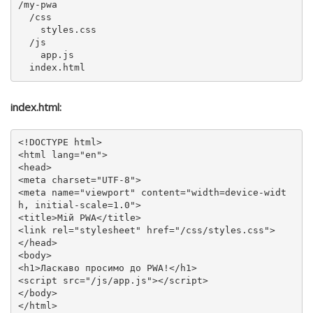
/my-pwa

  /css

    styles.css

  /js

    app.js

index.html:
<!DOCTYPE 
html
>
<
html
lang
=
"en"
>
<
head
>
<
meta
charset
=
"UTF-8"
>
<
meta
name
=
"viewport"
content
=
"width=device-widt
h, initial-scale=1.0"
>
<
title
>
Мій PWA
</
title
>
<
link
rel
=
"stylesheet"
href
=
"/css/styles.css"
>
</
head
>
<
body
>
<
h1
>
Ласкаво просимо до PWA!
</
h1
>
<
script
src
=
"/js/app.js"
>
</
script
>
</
body
>
</
html
>