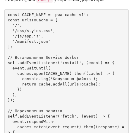
const
CACHE_NAME
 = 
'pwa-cache-v1'
const
 urlsToCache = [

'/'
,

'/css/styles.css'
,

'/js/app.js'
,

'/manifest.json'
];

// Встановлення Service Worker
self.
addEventListener
(
'install'
, 
(
event
) =>
 {

  event.
waitUntil
(

    caches.
open
(
CACHE_NAME
).
then
(
(
cache
) =>
 {

console
.
log
(
'Кешування файлів'
);

return
 cache.
addAll
(urlsToCache);

    })

  );

});

// Перехоплення запитів
self.
addEventListener
(
'fetch'
, 
(
event
) =>
 {

  event.
respondWith
(

    caches.
match
(event.
request
).
then
(
(
response
) =
>
 {
