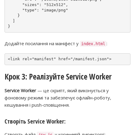
"sizes"
:
"512x512"
,
"type"
:
"image/png"
}
]
}
Додайте посилання на маніфест у
:
index.html
<
link
rel
=
"manifest"
href
=
"/manifest.json"
>
Крок 3: Реалізуйте Service Worker
Service Worker
— це скрипт, який виконується у
фоновому режимі та забезпечує офлайн-роботу,
кешування і push-сповіщення.
Створіть Service Worker:
Створіть файл
у кореневій директорії:
/sw.js