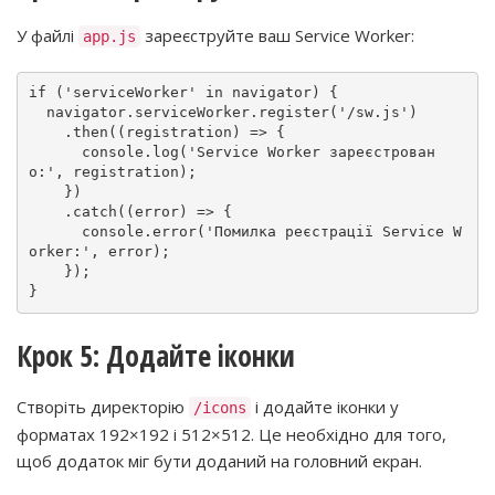
У файлі
зареєструйте ваш Service Worker:
app.js
if
 (
'serviceWorker'
in
 navigator) {

  navigator.
serviceWorker
.
register
(
'/sw.js'
)

    .
then
(
(
registration
) =>
 {

console
.
log
(
'Service Worker зареєстрован
о:'
, registration);

    })

    .
catch
(
(
error
) =>
 {

console
.
error
(
'Помилка реєстрації Service W
orker:'
, error);

    });

Крок 5: Додайте іконки
Створіть директорію
і додайте іконки у
/icons
форматах 192×192 і 512×512. Це необхідно для того,
щоб додаток міг бути доданий на головний екран.