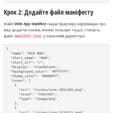
Крок 2: Додайте файл маніфесту
Файл
Web App Manifest
надає браузеру інформацію про
ваш додаток (назва, іконки, кольори тощо). Створіть
файл
у кореневій директорії:
manifest.json
{
"name"
:
"Мій PWA"
,
"short_name"
:
"PWA"
,
"start_url"
:
"/"
,
"display"
:
"standalone"
,
"background_color"
:
"#ffffff"
,
"theme_color"
:
"#0000ff"
,
"icons"
:
[
{
"src"
:
"/icons/icon-192x192.png"
,
"sizes"
:
"192x192"
,
"type"
:
"image/png"
}
,
{
"src"
:
"/icons/icon-512x512.png"
,