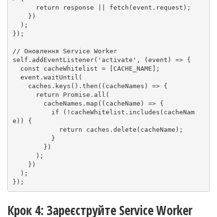
return
 response || 
fetch
(event.
request
);

    })

  );

});

// Оновлення Service Worker
self.
addEventListener
(
'activate'
, 
(
event
) =>
 {

const
 cacheWhitelist = [
CACHE_NAME
];

  event.
waitUntil
(

    caches.
keys
().
then
(
(
cacheNames
) =>
 {

return
Promise
.
all
(

        cacheNames.
map
(
(
cacheName
) =>
 {

if
 (!cacheWhitelist.
includes
(cacheNam
e)) {

return
 caches.
delete
(cacheName);

          }

        })

      );

    })

  );

Крок 4: Зареєструйте Service Worker