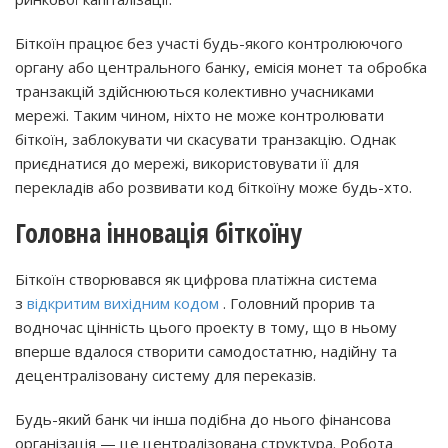
Біткоїн працює без участі будь-якого контролюючого
органу або центрального банку, емісія монет та обробка
транзакцій здійснюються колективно учасниками
мережі. Таким чином, ніхто не може контролювати
біткоїн, заблокувати чи скасувати транзакцію. Однак
приєднатися до мережі, використовувати її для
перекладів або розвивати код біткоїну може будь-хто.
Головна інновація біткоїну
Біткоїн створювався як цифрова платіжна система
з
відкритим вихідним кодом
. Головний прорив та
водночас цінність цього проекту в тому, що в ньому
вперше вдалося створити самодостатню, надійну та
децентралізовану систему для переказів.
Будь-який банк чи інша подібна до нього фінансова
організація — це централізована структура. Робота