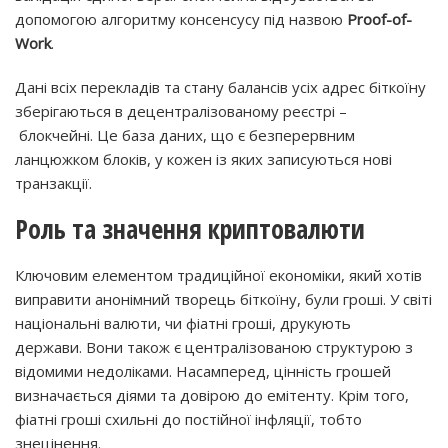
допомогою алгоритму консенсусу під назвою
Proof-of-
Work
.
Дані всіх перекладів та стану балансів усіх адрес біткоїну
зберігаються в децентралізованому реєстрі –
блокчейні. Це база даних, що є безперервним
ланцюжком блоків, у кожен із яких записуються нові
транзакції.
Роль та значення криптовалюти
Ключовим елементом традиційної економіки, який хотів
виправити анонімний творець біткоїну, були гроші. У світі
національні валюти, чи фіатні гроші, друкують
держави. Вони також є централізованою структурою з
відомими недоліками. Насамперед, цінність грошей
визначається діями та довірою до емітенту. Крім того,
фіатні гроші схильні до постійної інфляції, тобто
знецінення.