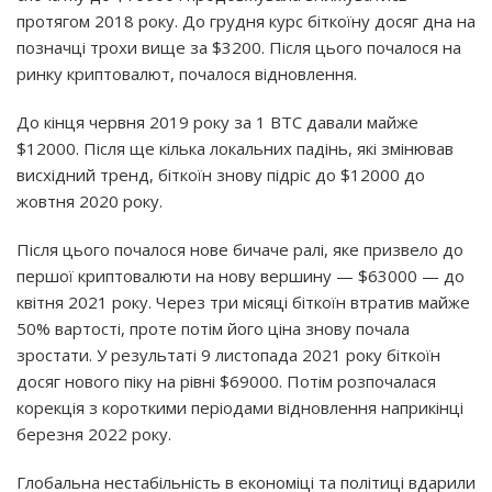
протягом 2018 року. До грудня курс біткоїну досяг дна на
позначці трохи вище за $3200. Після цього почалося на
ринку криптовалют, почалося відновлення.
До кінця червня 2019 року за 1 BTC давали майже
$12000. Після ще кілька локальних падінь, які змінював
висхідний тренд, біткоїн знову підріс до $12000 до
жовтня 2020 року.
Після цього почалося нове бичаче ралі, яке призвело до
першої криптовалюти на нову вершину — $63000 — до
квітня 2021 року. Через три місяці біткоїн втратив майже
50% вартості, проте потім його ціна знову почала
зростати. У результаті 9 листопада 2021 року біткоїн
досяг нового піку на рівні $69000. Потім розпочалася
корекція з короткими періодами відновлення наприкінці
березня 2022 року.
Глобальна нестабільність в економіці та політиці вдарили