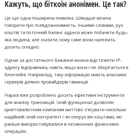
Кажуть, що біткоін анонімен. Це так?
Це ще одна поширена помилка. Швидше можна
говорити про псевдоанонімність. Іншими словами, рух
коштів та поточний баланс адреси може побачити будь-
яка людина, але сказати, кому саме вони належать
досить складно.
Однак за достатнього бажання можна відстежити IP-
адресу відправника, навіть якщо вона і не зберігається в
блокчейні. Наприклад, таку інформацію мають власники
серверів деяких провайдерів гаманців.
Наразі вже розроблено досить ефективні інструменти
для аналізу транзакцій. Їхній функціонал дозволяє
криптовалютним компаніям миттєво з’ясувати наскільки
надійний їхній контрагент і чи оперує він коштами, які
раніше використовувалися в незаконних фінансових
операціях.