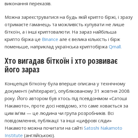
виконання переказів.
Можна зареєструватися на будь якій крипто біржі, і зразу
отримаєте гаманець та можливість купувати не лише
біткоїн, а і інші криптовалюти. На зараз найбільша
крипто біржа це
Binance
але є велика кількість і бірж
поменьше, наприклад українська криптобіржа
Qmall.
Хто вигадав біткоїн і хто розвиває
його зараз
Концепція біткоїну була вперше описана у технічному
документі (whitepaper), опублікованому 31 жовтня 2008
року. Його автором був хтось під псевдонімом «Сатоші
Накамото», проте досі невідомо, хто саме ховається за
цим ім’ям — це людина чи група розробників. Всі
повідомлення, публікації та інші «цифрові сліди»
Накамото можна почитати на сайті
Satoshi Nakamoto
Institute
(англійською).