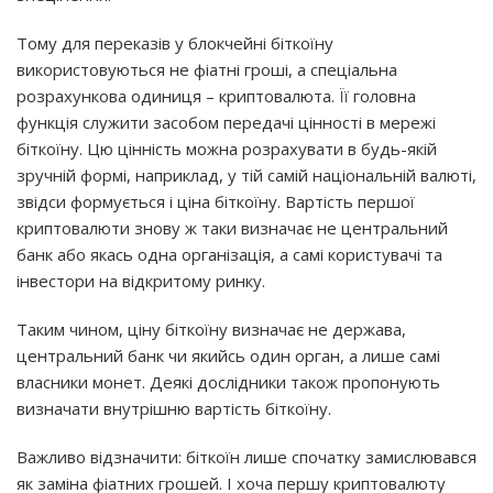
Тому для переказів у блокчейні біткоїну
використовуються не фіатні гроші, а спеціальна
розрахункова одиниця – криптовалюта. Її головна
функція служити засобом передачі цінності в мережі
біткоїну. Цю цінність можна розрахувати в будь-якій
зручній формі, наприклад, у тій самій національній валюті,
звідси формується і ціна біткоїну. Вартість першої
криптовалюти знову ж таки визначає не центральний
банк або якась одна організація, а самі користувачі та
інвестори на відкритому ринку.
Таким чином, ціну біткоїну визначає не держава,
центральний банк чи якийсь один орган, а лише самі
власники монет. Деякі дослідники також пропонують
визначати внутрішню вартість біткоїну.
Важливо відзначити: біткоїн лише спочатку замислювався
як заміна фіатних грошей. І хоча першу криптовалюту