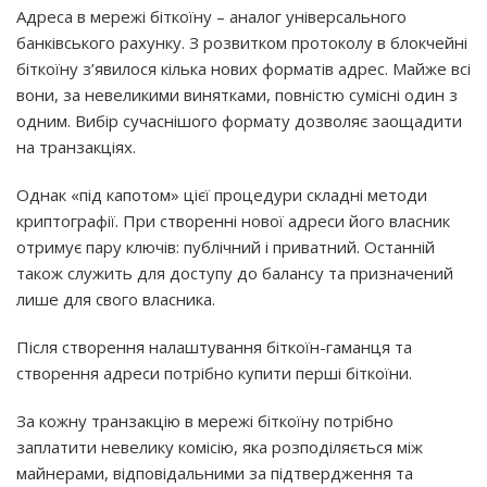
Адреса в мережі біткоїну – аналог універсального
банківського рахунку. З розвитком протоколу в блокчейні
біткоїну з’явилося кілька нових форматів адрес. Майже всі
вони, за невеликими винятками, повністю сумісні один з
одним. Вибір сучаснішого формату дозволяє заощадити
на транзакціях.
Однак «під капотом» цієї процедури складні методи
криптографії. При створенні нової адреси його власник
отримує пару ключів: публічний і приватний. Останній
також служить для доступу до балансу та призначений
лише для свого власника.
Після створення налаштування біткоїн-гаманця та
створення адреси потрібно купити перші біткоїни.
За кожну транзакцію в мережі біткоїну потрібно
заплатити невелику комісію, яка розподіляється між
майнерами, відповідальними за підтвердження та