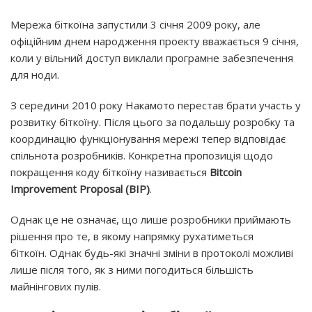
Мережа біткоїна запустили 3 січня 2009 року, але
офіційним днем ​​народження проекту вважається 9 січня,
коли у вільний доступ виклали програмне забезпечення
для ноди.
З середини 2010 року Накамото перестав брати участь у
розвитку біткоїну. Після цього за подальшу розробку та
координацію функціонування мережі тепер відповідає
спільнота розробників. Конкретна пропозиція щодо
покращення коду біткоїну називається
Bitcoin
Improvement Proposal (BIP)
.
Однак це не означає, що лише розробники приймають
рішення про те, в якому напрямку рухатиметься
біткоїн. Однак будь-які значні зміни в протоколі можливі
лише після того, як з ними погодиться більшість
майнінгових пулів.