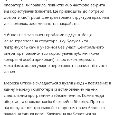
оператора, як правило, повністю або частково закрита
від користувачів (клієнтів). Це призводить до потреби
довіряти свої гроші. Централізована структура вразлива
для помилок, зловживань та шахрайства.
У біткоїні всі зазначені проблеми відсутні, бо це
децентралізована структура, яку будують та
підтримують самі її учасники без участі центрального
оператора. Баланси всіх користувачів публічні (хоча
конкретні особи приховані), а протоколі мережі є
механізми, які регулярно перевіряють правильність всіх
даних.
Мережа біткоїна складається з вузлів (нод) – пов’язаних в
єдину мережу комп’ютерів із встановленим на них
спеціальним програмним забезпеченням. Кожна нода
зберігає та оновлює копію блокчейна біткоїну. Процес
підтвердження транзакцій, створення нових блоків та
валідація єдиної версії блокчейна відбувається за