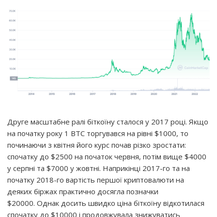
Друге масштабне ралі біткоїну сталося у 2017 році. Якщо
на початку року 1 BTC торгувався на рівні $1000, то
починаючи з квітня його курс почав різко зростати:
спочатку до $2500 на початок червня, потім вище $4000
у серпні та $7000 у жовтні. Наприкінці 2017-го та на
початку 2018-го вартість першої криптовалюти на
деяких біржах практично досягла позначки
$20000. Однак досить швидко ціна біткоїну відкотилася
спочатку до $10000 і продовжувала знижуватись