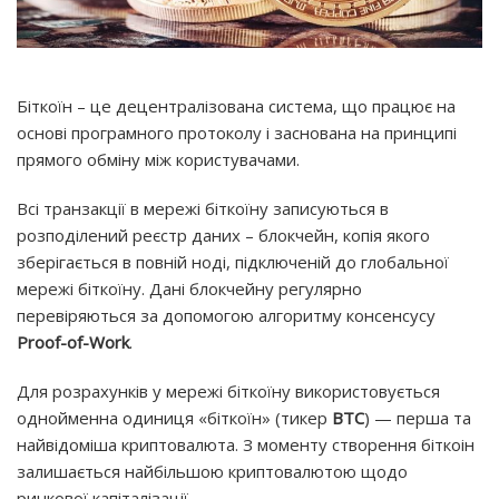
Біткоїн – це децентралізована система, що працює на
основі програмного протоколу і заснована на принципі
прямого обміну між користувачами.
Всі транзакції в мережі біткоїну записуються в
розподілений реєстр даних – блокчейн, копія якого
зберігається в повній ноді, підключеній до глобальної
мережі біткоїну. Дані блокчейну регулярно
перевіряються за допомогою алгоритму консенсусу
Proof-of-Work
.
Для розрахунків у мережі біткоїну використовується
однойменна одиниця «біткоїн» (тикер
BTC
) — перша та
найвідоміша криптовалюта. З моменту створення біткоін
залишається найбільшою криптовалютою щодо
ринкової капіталізації.