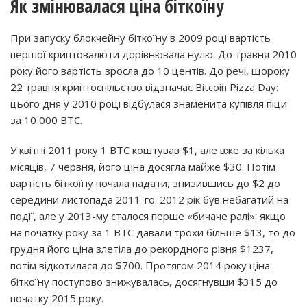
Як змінювалася ціна біткоїну
При запуску блокчейну біткоїну в 2009 році вартість
першої криптовалюти дорівнювала нулю. До травня 2010
року його вартість зросла до 10 центів. До речі, щороку
22 травня криптоспільство відзначає Bitcoin Pizza Day:
цього дня у 2010 році відбулася знаменита купівля піци
за 10 000 BTC.
У квітні 2011 року 1 BTC коштував $1, але вже за кілька
місяців, 7 червня, його ціна досягла майже $30. Потім
вартість біткоїну почала падати, знизившись до $2 до
середини листопада 2011-го. 2012 рік був небагатий на
події, але у 2013-му сталося перше «бичаче ралі»: якщо
на початку року за 1 BTC давали трохи більше $13, то до
грудня його ціна злетіла до рекордного рівня $1237,
потім відкотилася до $700. Протягом 2014 року ціна
біткоїну поступово знижувалась, досягнувши $315 до
початку 2015 року.