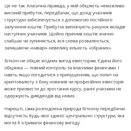
Це не так. Класична піраміда, у якій обіцяють неможливо
високий прибуток, передбачає, що дохід учасників
структури забезпечується з допомогою постійного
залучення коштів. Прибуток виплачують рахунок вкладів
наступних учасників. Щойно приплив коштів значно
слабшає чи зупиняється, вся схема розвалюється,
залишаючи «наварі» невелику кількість «обраних».
Біткоїн не обіцяє жодних вигод інвесторам. Єдина його
обіцянка — повний контроль за власними фінансами. І
навіть якщо погодитися з припущенням, що попит на
криптовалюту з боку новачків чи професійних інвесторів
може призвести до зростання курсу, ранні учасники не
одержують дивідендів від нових.
Нарешті, сама розподілена природа біткоїну передбачає
відсутність будь-якої єдиної центральної структури, яка
могла б отримати фінансову вигоду.