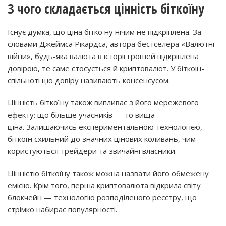
З чого складається цінність біткоїну
Існує думка, що ціна біткоїну нічим не підкріплена. За
словами Джеймса Рікардса, автора бестселера «Валютні
війни», будь-яка валюта в історії грошей підкріплена
довірою, те саме стосується й криптовалют. У біткоін-
спільноті цю довіру називають консенсусом.
Цінність біткоїну також випливає з його мережевого
ефекту: що більше учасників — то вища
ціна. Залишаючись експериментальною технологією,
біткоїн схильний до значних цінових коливань, чим
користуються трейдери та звичайні власники.
Цінністю біткоїну також можна назвати його обмежену
емісію. Крім того, перша криптовалюта відкрила світу
блокчейн — технологію розподіленого реєстру, що
стрімко набирає популярності.