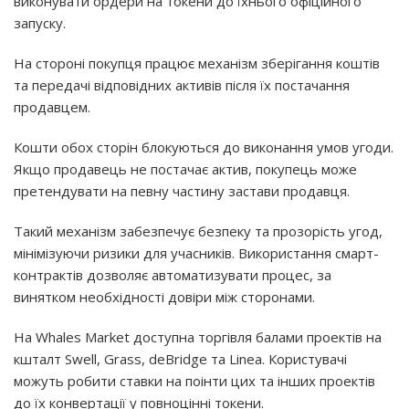
виконувати ордери на токени до їхнього офіційного
запуску.
На стороні покупця працює механізм зберігання коштів
та передачі відповідних активів після їх постачання
продавцем.
Кошти обох сторін блокуються до виконання умов угоди.
Якщо продавець не постачає актив, покупець може
претендувати на певну частину застави продавця.
Такий механізм забезпечує безпеку та прозорість угод,
мінімізуючи ризики для учасників. Використання смарт-
контрактів дозволяє автоматизувати процес, за
винятком необхідності довіри між сторонами.
На Whales Market доступна торгівля балами проектів на
кшталт Swell, Grass, deBridge та Linea. Користувачі
можуть робити ставки на поінти цих та інших проектів
до їх конвертації у повноцінні токени.