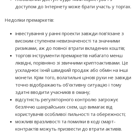
доступом до Інтернету може брати участь у торгах.
Недоліки премаркетів:
інвестування у ранні проекти завжди пов’язане з
високим ступенем невизначеності та значними
ризиками, аж до повної втрати вкладених коштів;
торгові інструменти премаркетів набагато менш
ліквідні, порівняно зі звичними криптоактивами. Це
ускладнює їхній швидкий продаж або обмін на інші
монети. Крім того, волатильні цінові рухи не завжди
точно відображають об’єктивну ситуацію і тому
здатні вводити учасників в оману;
відсутність регуляторного контролю загрожує
безліччю шахрайських схем, що вимагає від
користувачів особливої ​​пильності та обережності;
можливі вразливості та помилки в коді смарт-
контрактів можуть призвести до втрати активів.