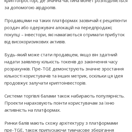
криптопросторі, де значна частина монет розподіляється
за допомогою аірдропів.
Продавцями на таких платформах зазвичай є реципієнти
роздач або одержувачі алокацій на передпродажі;
покупці – інвестори, які намагаються отримати прибуток
від високоризикових активів.
Будь-який може стати продавцем, якщо він здатний
надати заявлену кількість токенів до закінчення часу
розрахунків. Пре-TGE демонструють значне зростання
кількості користувачів та інших метрик, оскільки ця ідея
продовжує залучати криптоінвесторів.
Системи торгівлі балами також набирають популярність.
Проекти нараховують поінти користувачам за їхню
активність на платформах.
Ринки балів мають схожу архітектуру з платформами
пре-TGE, також припускаючи тимчасове зберігання