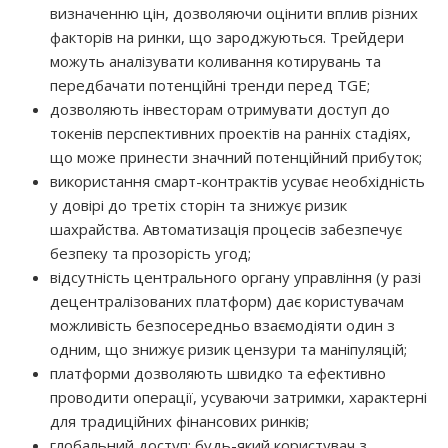
визначенню цін, дозволяючи оцінити вплив різних
факторів на ринки, що зароджуються. Трейдери
можуть аналізувати коливання котирувань та
передбачати потенційні тренди перед TGE;
дозволяють інвесторам отримувати доступ до
токенів перспективних проектів на ранніх стадіях,
що може принести значний потенційний прибуток;
використання смарт-контрактів усуває необхідність
у довірі до третіх сторін та знижує ризик
шахрайства. Автоматизація процесів забезпечує
безпеку та прозорість угод;
відсутність центрального органу управління (у разі
децентралізованих платформ) дає користувачам
можливість безпосередньо взаємодіяти один з
одним, що знижує ризик цензури та маніпуляцій;
платформи дозволяють швидко та ефективно
проводити операції, усуваючи затримки, характерні
для традиційних фінансових ринків;
глобальний доступ: будь-який користувач з