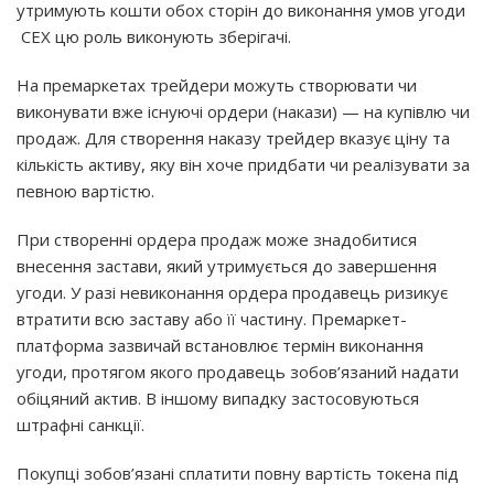
утримують кошти обох сторін до виконання умов угоди
CEX
цю роль виконують зберігачі.
На премаркетах трейдери можуть створювати чи
виконувати вже існуючі ордери (накази) — на купівлю чи
продаж. Для створення наказу трейдер вказує ціну та
кількість активу, яку він хоче придбати чи реалізувати за
певною вартістю.
При створенні ордера продаж може знадобитися
внесення застави, який утримується до завершення
угоди. У разі невиконання ордера продавець ризикує
втратити всю заставу або її частину. Премаркет-
платформа зазвичай встановлює термін виконання
угоди, протягом якого продавець зобов’язаний надати
обіцяний актив. В іншому випадку застосовуються
штрафні санкції.
Покупці зобов’язані сплатити повну вартість токена під