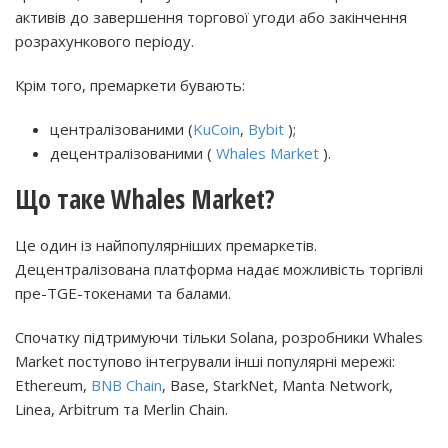
активів до завершення торгової угоди або закінчення
розрахункового періоду.
Крім того, премаркети бувають:
централізованими (
KuCoin
,
Bybit
);
децентралізованими (
Whales Market
).
Що таке Whales Market?
Це один із найпопулярніших премаркетів.
Децентралізована платформа надає можливість торгівлі
пре-TGE-токенами та балами.
Спочатку підтримуючи тільки Solana, розробники Whales
Market поступово інтегрували інші популярні мережі:
Ethereum,
BNB Chain
, Base, StarkNet, Manta Network,
Linea, Arbitrum та Merlin Chain.