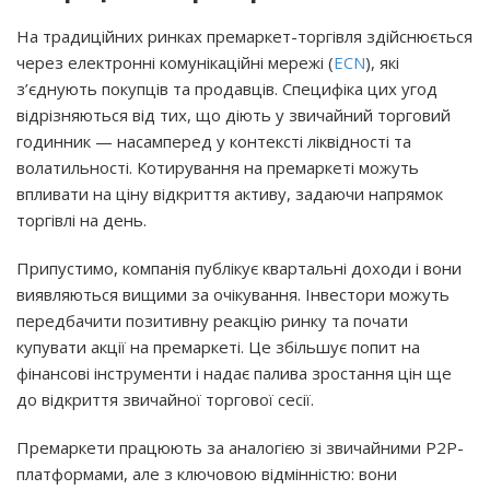
На традиційних ринках премаркет-торгівля здійснюється
через електронні комунікаційні мережі (
ECN
), які
з’єднують покупців та продавців. Специфіка цих угод
відрізняються від тих, що діють у звичайний торговий
годинник — насамперед у контексті ліквідності та
волатильності. Котирування на премаркеті можуть
впливати на ціну відкриття активу, задаючи напрямок
торгівлі на день.
Припустимо, компанія публікує квартальні доходи і вони
виявляються вищими за очікування. Інвестори можуть
передбачити позитивну реакцію ринку та почати
купувати акції на премаркеті. Це збільшує попит на
фінансові інструменти і надає палива зростання цін ще
до відкриття звичайної торгової сесії.
Премаркети працюють за аналогією зі звичайними P2P-
платформами, але з ключовою відмінністю: вони