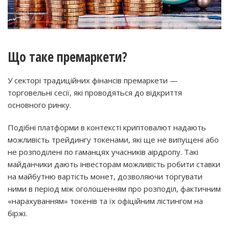
Що таке премаркети?
У секторі традиційних фінансів премаркети —
торговельні сесії, які проводяться до відкриття
основного ринку.
Подібні платформи в контексті криптовалют надають
можливість трейдингу токенами, які ще не випущені або
не розподілені по гаманцях учасників аірдропу. Такі
майданчики дають інвесторам можливість робити ставки
на майбутню вартість монет, дозволяючи торгувати
ними в період між оголошенням про розподіл, фактичним
«нарахуванням» токенів та їх офіційним лістингом на
біржі.