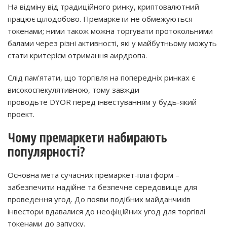
На відміну від традиційного ринку, криптовалютний
працює цілодобово. Премаркети не обмежуються
токенами; ними також можна торгувати протокольними
балами через різні активності, які у майбутньому можуть
стати критерієм отримання аирдропа.
Слід пам’ятати, що торгівля на попередніх ринках є
високоспекулятивною, тому завжди
проводьте DYOR перед інвестуванням у будь-який
проект.
Чому премаркети набирають
популярності?
Основна мета сучасних премаркет-платформ –
забезпечити надійне та безпечне середовище для
проведення угод. До появи подібних майданчиків
інвестори вдавалися до неофіційних угод для торгівлі
токенами до запуску.