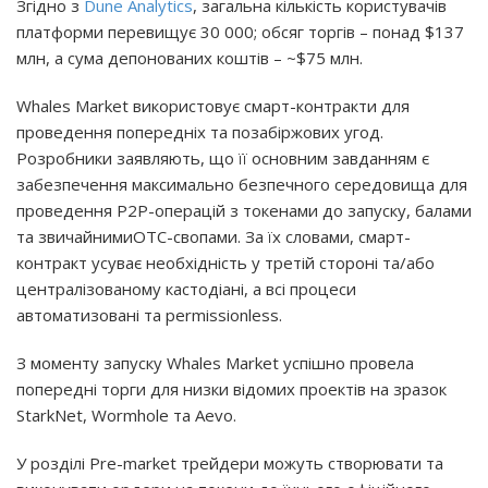
Згідно з
Dune Analytics
, загальна кількість користувачів
платформи перевищує 30 000; обсяг торгів – понад $137
млн, а сума депонованих коштів – ~$75 млн.
Whales Market використовує смарт-контракти для
проведення попередніх та позабіржових угод.
Розробники заявляють, що її основним завданням є
забезпечення максимально безпечного середовища для
проведення P2P-операцій з токенами до запуску, балами
та звичайними
OTC
-свопами. За їх словами, смарт-
контракт усуває необхідність у третій стороні та/або
централізованому кастодіані, а всі процеси
автоматизовані та permissionless.
З моменту запуску Whales Market успішно провела
попередні торги для низки відомих проектів на зразок
StarkNet, Wormhole та Aevo.
У розділі Pre-market трейдери можуть створювати та