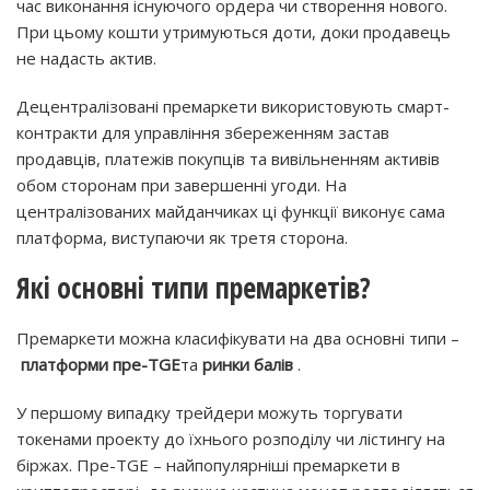
час виконання існуючого ордера чи створення нового.
При цьому кошти утримуються доти, доки продавець
не надасть актив.
Децентралізовані премаркети використовують смарт-
контракти для управління збереженням застав
продавців, платежів покупців та вивільненням активів
обом сторонам при завершенні угоди. На
централізованих майданчиках ці функції виконує сама
платформа, виступаючи як третя сторона.
Які основні типи премаркетів?
Премаркети можна класифікувати на два основні типи –
платформи пре-
TGE
та
ринки балів
.
У першому випадку трейдери можуть торгувати
токенами проекту до їхнього розподілу чи лістингу на
біржах. Пре-TGE – найпопулярніші премаркети в