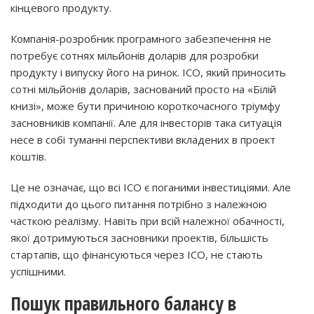
кінцевого продукту.
Компанія-розробник програмного забезпечення не
потребує сотнях мільйонів доларів для розробки
продукту і випуску його на ринок. ICO, який приносить
сотні мільйонів доларів, заснований просто на «Білій
книзі», може бути причиною короткочасного тріумфу
засновників компанії. Але для інвесторів така ситуація
несе в собі туманні перспективи вкладених в проект
коштів.
Це не означає, що всі ICO є поганими інвестиціями. Але
підходити до цього питання потрібно з належною
часткою реалізму. Навіть при всій належної обачності,
якої дотримуються засновники проектів, більшість
стартапів, що фінансуються через ICO, не стають
успішними.
Пошук правильного балансу в