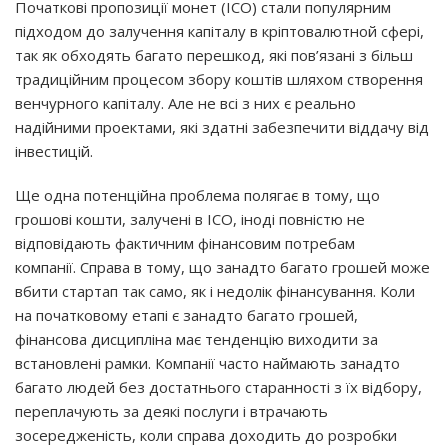
Початкові пропозиції монет (ICO) стали популярним
підходом до залучення капіталу в кріптовалютной сфері,
так як обходять багато перешкод, які пов’язані з більш
традиційним процесом збору коштів шляхом створення
венчурного капіталу. Але не всі з них є реально
надійними проектами, які здатні забезпечити віддачу від
інвестицій.
Ще одна потенційна проблема полягає в тому, що
грошові кошти, залучені в ICO, іноді повністю не
відповідають фактичним фінансовим потребам
компанії. Справа в тому, що занадто багато грошей може
вбити стартап так само, як і недолік фінансування. Коли
на початковому етапі є занадто багато грошей,
фінансова дисципліна має тенденцію виходити за
встановлені рамки. Компанії часто наймають занадто
багато людей без достатнього старанності з їх відбору,
переплачують за деякі послуги і втрачають
зосередженість, коли справа доходить до розробки