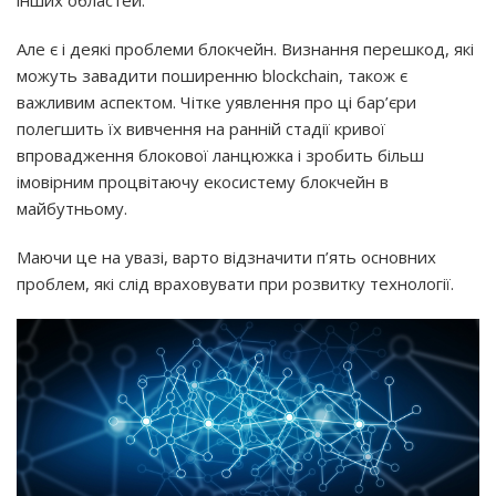
інших областей.
Але є і деякі проблеми блокчейн. Визнання перешкод, які
можуть завадити поширенню blockchain, також є
важливим аспектом. Чітке уявлення про ці бар’єри
полегшить їх вивчення на ранній стадії кривої
впровадження блокової ланцюжка і зробить більш
імовірним процвітаючу екосистему блокчейн в
майбутньому.
Маючи це на увазі, варто відзначити п’ять основних
проблем, які слід враховувати при розвитку технології.