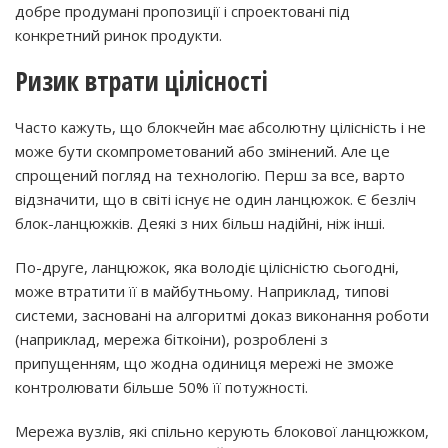
добре продумані пропозиції і спроектовані під
конкретний ринок продукти.
Ризик втрати цілісності
Часто кажуть, що блокчейн має абсолютну цілісність і не
може бути скомпрометований або змінений. Але це
спрощений погляд на технологію. Перш за все, варто
відзначити, що в світі існує не один ланцюжок. Є безліч
блок-ланцюжків. Деякі з них більш надійні, ніж інші.
По-друге, ланцюжок, яка володіє цілісністю сьогодні,
може втратити її в майбутньому. Наприклад, типові
системи, засновані на алгоритмі доказ виконання роботи
(наприклад, мережа біткоіни), розроблені з
припущенням, що жодна одиниця мережі не зможе
контролювати більше 50% її потужності.
Мережа вузлів, які спільно керують блокової ланцюжком,