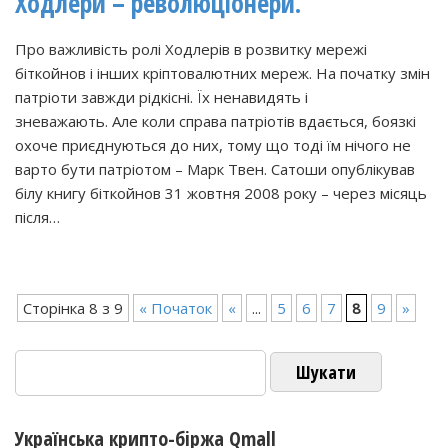
Ходлери – революціонери.
Про важливість ролі Ходлерів в розвитку мережі
біткойнов і інших кріптовалютних мереж. На початку змін
патріоти завжди рідкісні. Їх ненавидять і
зневажають. Але коли справа патріотів вдається, боязкі
охоче приєднуються до них, тому що тоді їм нічого не
варто бути патріотом – Марк Твен. Сатоши опублікував
білу книгу біткойнов 31 жовтня 2008 року – через місяць
після…
Сторінка 8 з 9
« Початок
«
...
5
6
7
8
9
»
Пошук:
Українська крипто-біржа Qmall