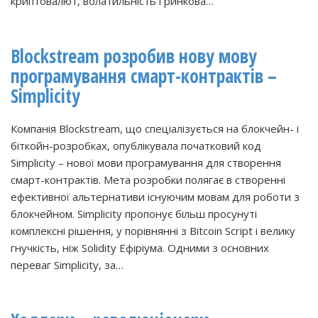
криптовалют, волатильність і ринкова…
Blockstream розробив нову мову
програмування смарт-контрактів –
Simplicity
Компанія Blockstream, що спеціалізується на блокчейн- і
біткойн-розробках, опублікувала початковий код
Simplicity – нової мови програмування для створення
смарт-контрактів. Мета розробки полягає в створенні
ефективної альтернативи існуючим мовам для роботи з
блокчейном. Simplicity пропонує більш просунуті
комплексні рішення, у порівнянні з Bitcoin Script і велику
гнучкість, ніж Solidity Ефіріума. Одними з основних
переваг Simplicity, за…