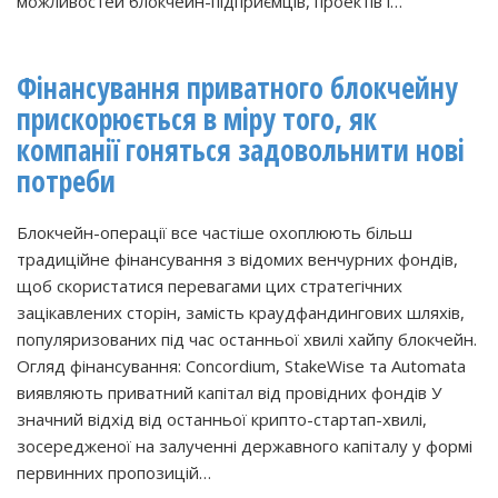
можливостей блокчейн-підприємців, проектів і…
Фінансування приватного блокчейну
прискорюється в міру того, як
компанії гоняться задовольнити нові
потреби
Блокчейн-операції все частіше охоплюють більш
традиційне фінансування з відомих венчурних фондів,
щоб скористатися перевагами цих стратегічних
зацікавлених сторін, замість краудфандингових шляхів,
популяризованих під час останньої хвилі хайпу блокчейн.
Огляд фінансування: Concordium, StakeWise та Automata
виявляють приватний капітал від провідних фондів У
значний відхід від останньої крипто-стартап-хвилі,
зосередженої на залученні державного капіталу у формі
первинних пропозицій…