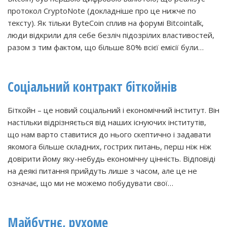
протокол CryptoNote (докладніше про це нижче по
тексту). Як тільки ByteCoin сплив на форумі Bitcointalk,
люди відкрили для себе безліч підозрілих властивостей,
разом з тим фактом, що більше 80% всієї емісії були…
Соціальний контракт біткойнів
Біткойн – це новий соціальний і економічний інститут. Він
настільки відрізняється від наших існуючих інститутів,
що нам варто ставитися до нього скептично і задавати
якомога більше складних, гострих питань, перш ніж ніж
довірити йому яку-небудь економічну цінність. Відповіді
на деякі питання прийдуть лише з часом, але це не
означає, що ми не можемо побудувати свої…
Майбутнє, рухоме