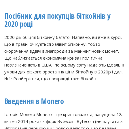
Посібник для покупців біткойнів у
2020 році
2020 рік обіцяє біткойну багато. Напевно, ви вже в курсі,
що в травні очікується халвінг біткойну, тобто
скорочення вдвічі винагороди за Майнінг нових монет.
Що наближається економічна криза і політична
невизначеність в США і по всьому світу надають ідеальні
умови для різкого зростання ціни біткойну в 2020р і далі.
№1: Розберіться, що насправді таке біткойн…
Введення в Monero
Історія Monero Monero – це криптовалюта, запущена 18
квітня 2014 роки як форк Bytecoin. Bytecoin (не плутати з
Bitcoin) був першою цифровою валютою, що реалізує