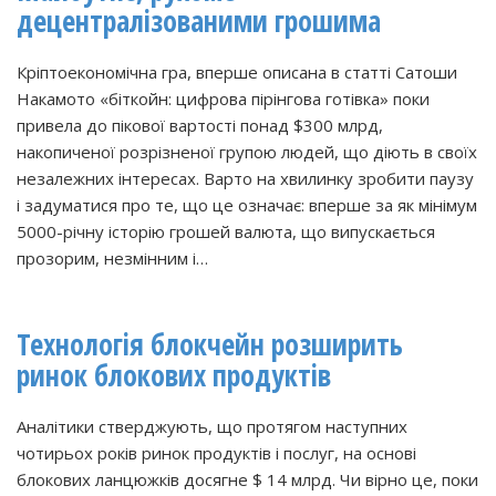
децентралізованими грошима
Кріптоекономічна гра, вперше описана в статті Сатоши
Накамото «біткойн: цифрова пірінгова готівка» поки
привела до пікової вартості понад $300 млрд,
накопиченої розрізненої групою людей, що діють в своїх
незалежних інтересах. Варто на хвилинку зробити паузу
і задуматися про те, що це означає: вперше за як мінімум
5000-річну історію грошей валюта, що випускається
прозорим, незмінним і…
Технологія блокчейн розширить
ринок блокових продуктів
Аналітики стверджують, що протягом наступних
чотирьох років ринок продуктів і послуг, на основі
блокових ланцюжків досягне $ 14 млрд. Чи вірно це, поки