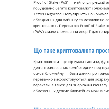
Proof-of-Stake (PoS) — найпопулярніший ал
побудовано багато криптовалют і блокчейн
Tezos і Algorand. Популярність PoS обумовл
обладнання для майнінгу та можливістю ле
криптовалют . Перевагою Proof-of-Stake 
(PoW) є мале споживання енергії для генер
Що таке криптовалюта прос
Криптовалюти – це віртуальні активи, фу
децентралізованих комп’ютерних нод (вузл
основі блокчейну — бази даних про транза
переважно використовуються для розрахунк
перекази, а також для зберігання капіталу
обмежень. У деяких блокчейнах можна ви