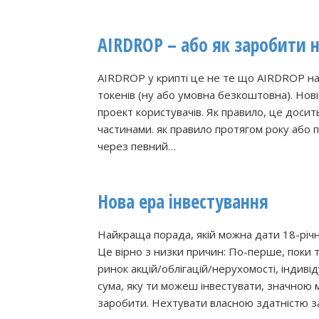
AIRDROP – або як заробити 
AIRDROP у крипті це не те що AIRDROP н
токенів (ну або умовна безкоштовна). Нов
проект користувачів. Як правило, це досит
частинами. як правило протягом року або 
через певний…
Нова ера інвестування
Найкраща порада, якій можна дати 18-річн
Це вірно з низки причин: По-перше, поки 
ринок акцій/облігацій/нерухомості, індиві
сума, яку ти можеш інвестувати, значною 
заробити. Нехтувати власною здатністю з