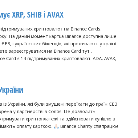
ує XRP, SHIB і AVAX
 підтримуваних криптовалют на Binance Cards,
оку. На даний момент картка Binance доступна лише
ЄЕЗ, і українських біженців, які проживають у країні
ете зареєструватися на Binance Card тут .
ce Card є 14 підтримуваних криптовалют: ADA, AVAX,
 України
в із України, які були змушені переїхати до країн ЄЕЗ
орена у партнерстві з Contis. Це дозволить
тримувати криптоплатежі та здійснювати купівлю в
иймають оплату карткою.
Binance Charity співпрацює