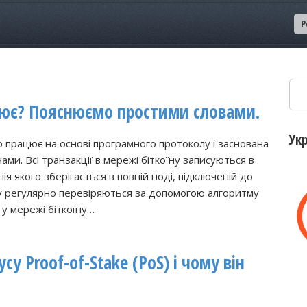
Р
Пош
ацює? Пояснюємо простими словами.
Ук
о працює на основі програмного протоколу і заснована
ами. Всі транзакції в мережі біткоїну записуються в
я якого зберігається в повній ноді, підключеній до
ну регулярно перевіряються за допомогою алгоритму
 у мережі біткоїну…
у Proof-of-Stake (PoS) і чому він