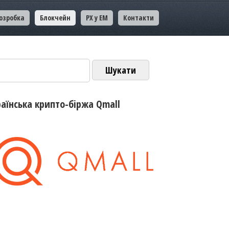
озробка
Блокчейн
PX у EM
Контакти
ук:
раїнська крипто-біржа Qmall