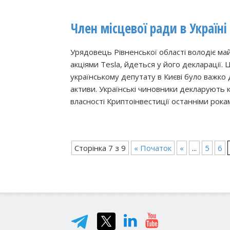
Член місцевої ради в Україні 
Урядовець Рівненської області володіє ма
акціями Tesla, йдеться у його декларації.
українському депутату в Києві було важко
активи. Українські чиновники декларують
власності Криптоінвестиції останніми ро
Сторінка 7 з 9
« Початок
«
...
5
6