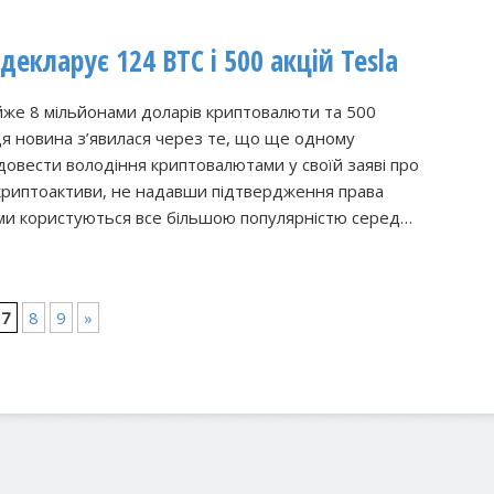
декларує 124 BTC і 500 акцій Tesla
йже 8 мільйонами доларів криптовалюти та 500
 Ця новина з’явилася через те, що ще одному
 довести володіння криптовалютами у своїй заяві про
 криптоактиви, не надавши підтвердження права
ками користуються все більшою популярністю серед…
7
8
9
»