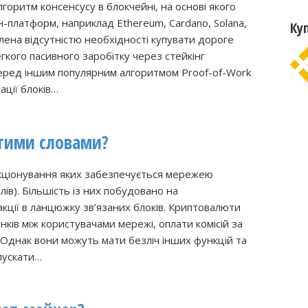
горитм консенсусу в блокчейні, на основі якого
-платформ, наприклад Ethereum, Cardano, Solana,
Ку
ена ​​відсутністю необхідності купувати дороге
гкого пасивного заробітку через стейкінг
перед іншим популярним алгоритмом Proof-of-Work
ації блоків…
тими словами?
нкціонування яких забезпечується мережею
ів). Більшість із них побудовано на
кції в ланцюжку зв’язаних блоків. Криптовалюти
ів між користувачами мережі, оплати комісій за
. Однак вони можуть мати безліч інших функцій та
пускати…