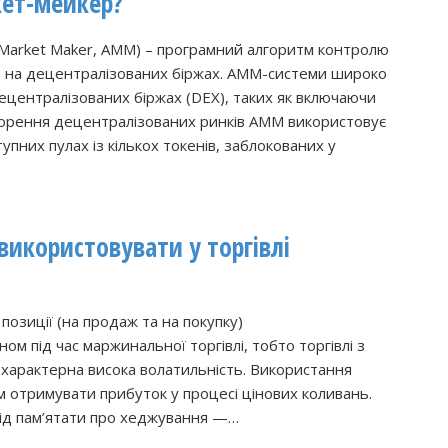
ет-мейкер?
Market Maker, AMM) – програмний алгоритм контролю
ів на децентралізованих біржах. AMM-системи широко
децентралізованих біржах (DEX), таких як включаючи
створення децентралізованих ринків AMM використовує
упних пулах із кількох токенів, заблокованих у
 використовувати у торгівлі
позиції (на продаж та на покупку)
ом під час маржинальної торгівлі, тобто торгівлі з
 характерна висока волатильність. Використання
м отримувати прибуток у процесі цінових коливань.
слід пам’ятати про хеджування —…