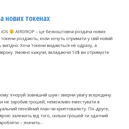
на нових токенах
а iOS
AIRDROP – це безкоштовна роздача нових
і токени роздають, коли хочуть отримати у свій новий
ь вигідно. Хоча токени видаються не одразу, а
півроку. Умовно кажучи, вкладаючи 10$ ви отримуєте
ому: ігноруй зовнішній шум і зверни увагу всередину.
ти не заробив грошей, неможливо інвестувати в
дуальний пенсійний план чи криптовалюту. По-друге,
мірою залежить від того, скільки грошей ти здатний
аробляти – значить…