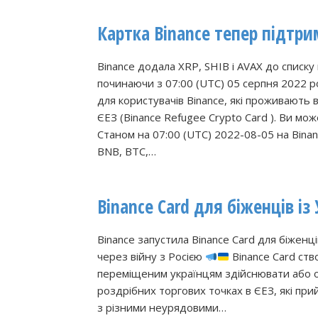
Картка Binance тепер підтрим
Binance додала XRP, SHIB і AVAX до списку
починаючи з 07:00 (UTC) 05 серпня 2022 р
для користувачів Binance, які проживають в 
ЄЕЗ (Binance Refugee Crypto Card ). Ви мож
Станом на 07:00 (UTC) 2022-08-05 на Binan
BNB, BTC,…
Binance Card для біженців із
Binance запустила Binance Card для біженці
через війну з Росією
Binance Card ств
переміщеним українцям здійснювати або о
роздрібних торгових точках в ЄЕЗ, які пр
з різними неурядовими…