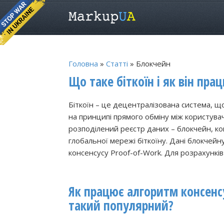
Головна
»
Статті
» Блокчейн
Що таке біткоїн і як він пр
Біткоїн – це децентралізована система, щ
на принципі прямого обміну між користувач
розподілений реєстр даних – блокчейн, копі
глобальної мережі біткоїну. Дані блокчей
консенсусу Proof-of-Work. Для розрахунків
Як працює алгоритм консенсус
такий популярний?