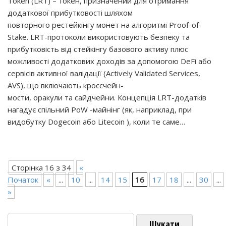
Token (LRT) – токен, призначений для отримання
додаткової прибутковості шляхом
повторного рестейкінгу монет на алгоритмі Proof-of-
Stake. LRT-протоколи використовують безпеку та
прибутковість від стейкінгу базового активу плюс
можливості додаткових доходів за допомогою DeFi або
сервісів активної валідації (Actively Validated Services,
AVS), що включають кроссчейн-
мости, оракули та сайдчейни. Концепція LRT-додатків
нагадує спільний PoW -майнінг (як, наприклад, при
видобутку Dogecoin або Litecoin ), коли те саме…
Сторінка 16 з 34
«
Початок
«
...
10
...
14
15
16
17
18
...
30
...
»
Пошук: