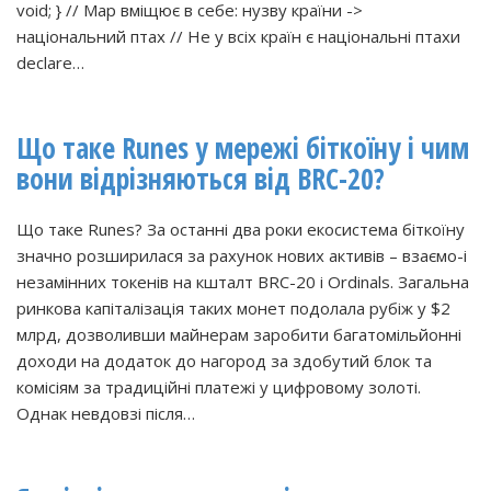
void; } // Map вміщює в себе: нузву країни ->
національний птах // Не у всіх країн є національні птахи
declare…
Що таке Runes у мережі біткоїну і чим
вони відрізняються від BRC-20?
Що таке Runes? За останні два роки екосистема біткоїну
значно розширилася за рахунок нових активів – взаємо-і
незамінних токенів на кшталт BRC-20 і Ordinals. Загальна
ринкова капіталізація таких монет подолала рубіж у $2
млрд, дозволивши майнерам заробити багатомільйонні
доходи на додаток до нагород за здобутий блок та
комісіям за традиційні платежі у цифровому золоті.
Однак невдовзі після…