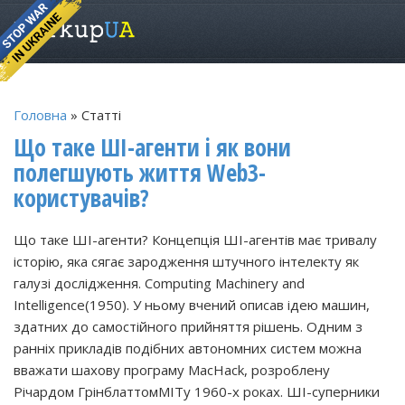
Головна
» Статті
Що таке ШІ-агенти і як вони
полегшують життя Web3-
користувачів?
Що таке ШІ-агенти? Концепція ШІ-агентів має тривалу
історію, яка сягає зародження штучного інтелекту як
галузі дослідження. Computing Machinery and
Intelligence(1950). У ньому вчений описав ідею машин,
здатних до самостійного прийняття рішень. Одним з
ранніх прикладів подібних автономних систем можна
вважати шахову програму MacHack, розроблену
Річардом ГрінблаттомMITу 1960-х роках. ШІ-суперники