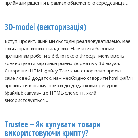
приймали рішення в рамках обмеженого середовища…
3D-model (векторизація)
Вступ Проект, який ми сьогодні реалізовуватимемо, має
кілька практичних складових: Навчитися базовим
принципам роботи з бібліотекою three.js; Можливість
конвертувати картинки різних форматів у 3d візуал.
Створення HTML файлу Так як ми створюємо проект
саме як веб-додаток, нам необхідно створити html файл і
прописати в ньому: шляхи до додаткових ресурсів
(файлів); canvas– це HTML-елемент, який
використовується…
Trustee – Як купувати товари
використовуючи крипту?