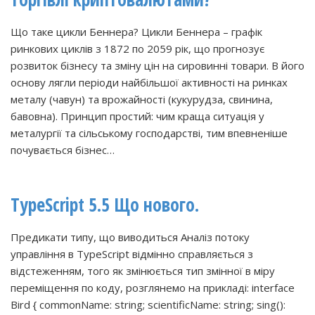
Що таке цикли Беннера? Цикли Беннера – графік
ринкових циклів з 1872 по 2059 рік, що прогнозує
розвиток бізнесу та зміну цін на сировинні товари. В його
основу лягли періоди найбільшої активності на ринках
металу (чавун) та врожайності (кукурудза, свинина,
бавовна). Принцип простий: чим краща ситуація у
металургії та сільському господарстві, тим впевненіше
почувається бізнес…
TypeScript 5.5 Що нового.
Предикати типу, що виводиться Аналіз потоку
управління в TypeScript відмінно справляється з
відстеженням, того як змінюється тип змінної в міру
переміщення по коду, розглянемо на прикладі: interface
Bird { commonName: string; scientificName: string; sing():