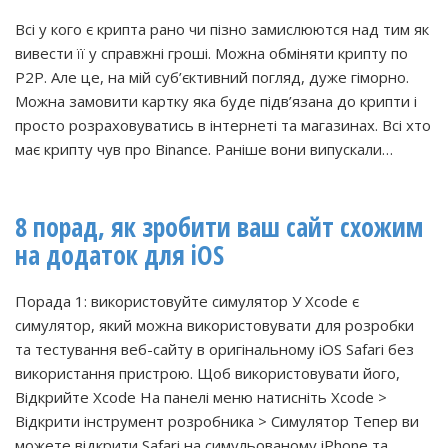
Всі у кого є крипта рано чи пізно замислюются над тим як
вивести її у справжні гроші. Можна обміняти крипту по
Р2Р. Але це, на мій суб’єктивний погляд, дуже гіморно.
Можна замовити картку яка буде підв’язана до крипти і
просто розраховуватись в інтернеті та магазинах. Всі хто
має крипту чув про Вinance. Раніше вони випускали…
8 порад, як зробити ваш сайт схожим
на додаток для iOS
Порада 1: використовуйте симулятор У Xcode є
симулятор, який можна використовувати для розробки
та тестування веб-сайту в оригінальному iOS Safari без
використання пристрою. Щоб використовувати його,
Відкрийте Xcode На панелі меню натисніть Xcode >
Відкрити інструмент розробника > Симулятор Тепер ви
можете відкрити Safari на симульованому iPhone та