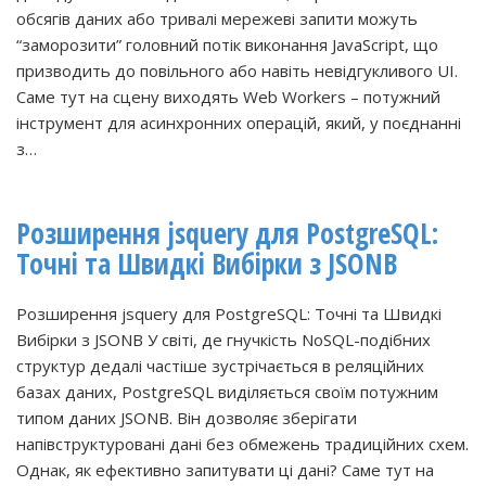
обсягів даних або тривалі мережеві запити можуть
“заморозити” головний потік виконання JavaScript, що
призводить до повільного або навіть невідгукливого UI.
Саме тут на сцену виходять Web Workers – потужний
інструмент для асинхронних операцій, який, у поєднанні
з…
Розширення jsquery для PostgreSQL:
Точні та Швидкі Вибірки з JSONB
Розширення jsquery для PostgreSQL: Точні та Швидкі
Вибірки з JSONB У світі, де гнучкість NoSQL-подібних
структур дедалі частіше зустрічається в реляційних
базах даних, PostgreSQL виділяється своїм потужним
типом даних JSONB. Він дозволяє зберігати
напівструктуровані дані без обмежень традиційних схем.
Однак, як ефективно запитувати ці дані? Саме тут на