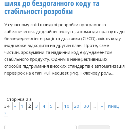
шлях до бездоганного коду та
стабільності розробки
У сучасному світі швидкої розробки програмного
забезпечення, дедлайни тиснуть, а команди прагнуть до
безперервної інтеграції та доставки (CI/CD), якість коду
іноді може відходити на другий план. Проте, саме
чистий, зрозумілий та надійний код є фундаментом
стабільного продукту. Одним з найефективніших
способів підтримання високих стандартів є автоматизація
перевірок на етапі Pull Request (PR), і ключову роль…
Сторінка 2 з
34
«
1
2
3
4
5
...
10
20
30
...
»
Кінец
»
Пошук: