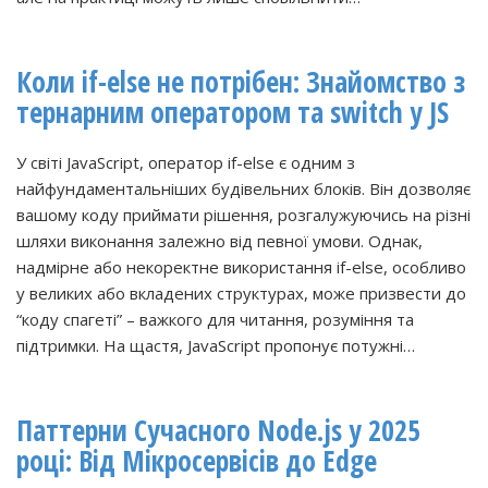
Коли if-else не потрібен: Знайомство з
тернарним оператором та switch у JS
У світі JavaScript, оператор if-else є одним з
найфундаментальніших будівельних блоків. Він дозволяє
вашому коду приймати рішення, розгалужуючись на різні
шляхи виконання залежно від певної умови. Однак,
надмірне або некоректне використання if-else, особливо
у великих або вкладених структурах, може призвести до
“коду спагеті” – важкого для читання, розуміння та
підтримки. На щастя, JavaScript пропонує потужні…
Паттерни Сучасного Node.js у 2025
році: Від Мікросервісів до Edge