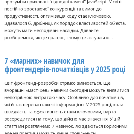
зрозуміти приховані “підводні камені” JavaScript. У світі
постійно зростаючої конкуренції та вимог до
продуктивності, оптимізація коду стає ключовою.
Здавалося б, дрібниці, як порядок властивостей об’єкта,
можуть мати несподівані наслідки. Давайте
розберемося, як це працює, і чому це актуально…
7 «марних» навичок для
фронтендерів-початківців у 2025 році
Світ фронтенд-розробки стрімко змінюється. Ще
вчорашні «маст-хев» навички сьогодні можуть виявитися
непотрібною витратою часу. Особливо для початківців,
які й так перевантажені інформацією. У 2025 році, коли
швидкість та ефективність стали ключовими, варто
зосередитися на тому, що дійсно має значення. У цій
статті ми розглянемо 7 навичок, які здаються корисними,
але на практиці можуть лише сповільнити…