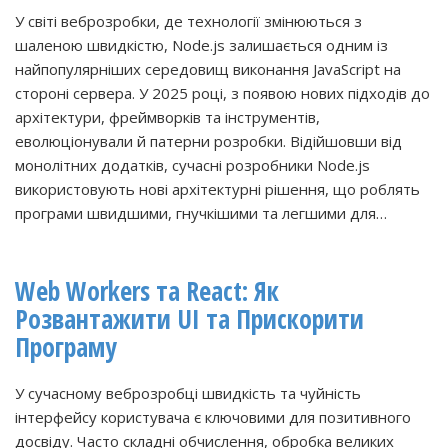
У світі веброзробки, де технології змінюються з
шаленою швидкістю, Node.js залишається одним із
найпопулярніших середовищ виконання JavaScript на
стороні сервера. У 2025 році, з появою нових підходів до
архітектури, фреймворків та інструментів,
еволюціонували й патерни розробки. Відійшовши від
монолітних додатків, сучасні розробники Node.js
використовують нові архітектурні рішення, що роблять
програми швидшими, гнучкішими та легшими для…
Web Workers та React: Як
Розвантажити UI та Прискорити
Програму
У сучасному веброзробці швидкість та чуйність
інтерфейсу користувача є ключовими для позитивного
досвіду. Часто складні обчислення, обробка великих