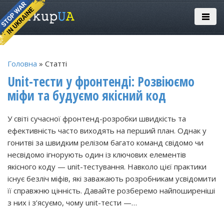
Головна
» Статті
Unit-тести у фронтенді: Розвіюємо
міфи та будуємо якісний код
У світі сучасної фронтенд-розробки швидкість та
ефективність часто виходять на перший план. Однак у
гонитві за швидким релізом багато команд свідомо чи
несвідомо ігнорують один із ключових елементів
якісного коду — unit-тестування. Навколо цієї практики
існує безліч міфів, які заважають розробникам усвідомити
її справжню цінність. Давайте розберемо найпоширеніші
з них і з’ясуємо, чому unit-тести —…