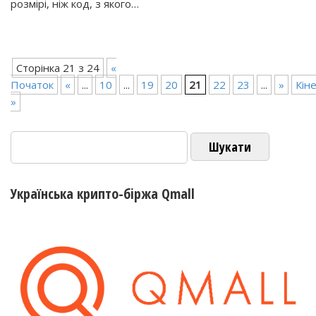
розмірі, ніж код, з якого…
Сторінка 21 з 24
«
Початок
«
...
10
...
19
20
21
22
23
...
»
Кін
»
Пошук:
Українська крипто-біржа Qmall