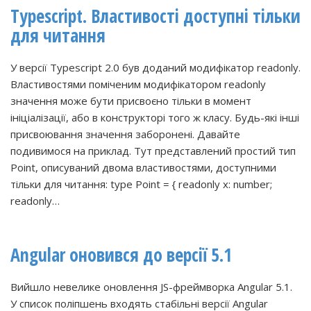
Typescript. Властивості доступні тільки
для читання
У версії Typescript 2.0 був доданий модифікатор readonly.
Властивостями поміченим модифікатором readonly
значення може бути присвоєно тільки в момент
ініціалізації, або в конструкторі того ж класу. Будь-які інші
присвоювання значення заборонені. Давайте
подивимося на приклад. Тут представлений простий тип
Point, описуваний двома властивостями, доступними
тільки для читання: type Point = { readonly x: number;
readonly…
Angular оновився до версії 5.1
Вийшло невелике оновлення JS-фреймворка Angular 5.1.
У список поліпшень входять стабільні версії Angular