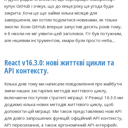
купує GitHub і очікує, що до кінця року ця угода буде
закрита. Хоча це ще займе кілька місяців для
завершення, ми хотіли поділитися новинами, як тільки
змогли. Коли GitHub вперше запустив десять років тому,
я б ніколи не міг уявити цей заголовок. Гіт був потужним,
але нішевим інструментом, хмари були просто неба,…
React v16.3.0: нові життєві цикли та
API контексту.
Кілька днів тому ми написали повідомлення про майбутні
зміни наших застарілих методів життєвого циклу,
включаючи поступові стратегії міграції. У Реакції 16.3.0 ми
додаємо кілька нових методів життєвого циклу, щоб
допомогти цій міграції. Ми також представляємо нові API
для довго запрошених функцій: офіційний API контексту,
API пересилання, а також ергономічний API-інтерфейс.