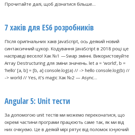
Прочитайте далі, щоб дізнатися більше…
7 хаків для ES6 розробників
Після оригінальних хакв JavaScript, ось деякий новий
синтаксичний цукор. Кодування JavaScript в 2018 році це
насправді весело! Хак №1 — Swap змінні. Використовуйте
Array Destructuring для зміни значень. let a = ‘world’, b =
‘hello’ [a, b] = [b, a] console.log(a) // -> hello console.log(b) //
-> world // Yes, it’s magic Хак №2 — Async…
Angular 5: Unit тести
За допомогою unit тестів ми можемо переконатися, що
окремі частини програми працюють саме так, як ми від
них очікуємо. Це в деякій мірі рятує від поломок існуючий