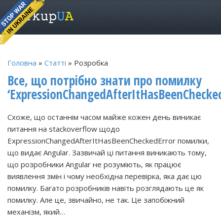
Головна
»
Статті
» Розробка
Все, що потрібно знати про помилку
‘ExpressionChangedAfterItHasBeenChecked
Схоже, що останнім часом майже кожен день виникає
питання на stackoverflow щодо
ExpressionChangedAfterItHasBeenCheckedError помилки,
що видає Angular. Зазвичай ці питання виникають тому,
що розробники Angular не розуміють, як працює
виявлення змін і чому необхідна перевірка, яка дає цю
помилку. Багато розробників навіть розглядають це як
помилку. Але це, звичайно, не так. Це запобіжний
механізм, який…