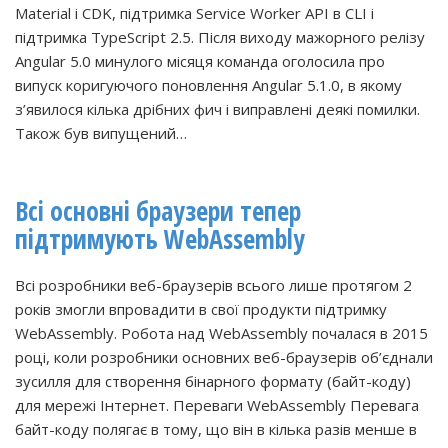
Material і CDK, підтримка Service Worker API в CLI і
підтримка TypeScript 2.5. Після виходу мажорного релізу
Angular 5.0 минулого місяця команда оголосила про
випуск коригуючого поновлення Angular 5.1.0, в якому
з’явилося кілька дрібних фич і виправлені деякі помилки.
Також був випущений…
Всі основні браузери тепер
підтримують WebAssembly
Всі розробники веб-браузерів всього лише протягом 2
років змогли впровадити в свої продукти підтримку
WebAssembly. Робота над WebAssembly почалася в 2015
році, коли розробники основних веб-браузерів об’єднали
зусилля для створення бінарного формату (байт-коду)
для мережі Інтернет. Переваги WebAssembly Перевага
байт-коду полягає в тому, що він в кілька разів менше в